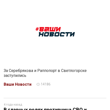
За Серебрякова и Раппопорт в Светлогорске
заступились
Ваши Новости
14186
4 года назад
В главных ролях противница СВО и