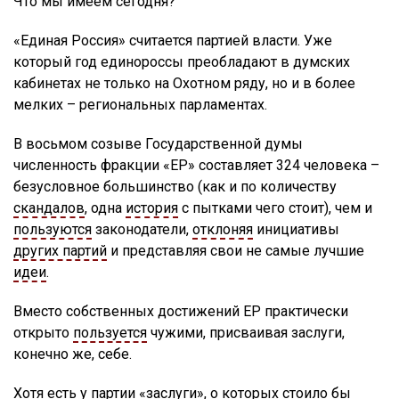
Что мы имеем сегодня?
«Единая Россия» считается партией власти. Уже
который год единороссы преобладают в думских
кабинетах не только на Охотном ряду, но и в более
мелких – региональных парламентах.
В восьмом созыве Государственной думы
численность фракции «ЕР» составляет 324 человека –
безусловное большинство (как и по количеству
скандалов
, одна
история
с пытками чего стоит), чем и
пользуются
законодатели,
отклоняя
инициативы
других партий
и представляя свои не самые лучшие
идеи
.
Вместо собственных достижений ЕР практически
открыто
пользуется
чужими, присваивая заслуги,
конечно же, себе.
Хотя есть у партии «заслуги», о которых стоило бы