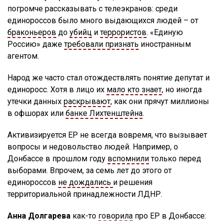
погромче рассказывать с телеэкранов: среди
единороссов было много выдающихся людей – от
браконьеров
до
убийц
и
террористов
. «Единую
Россию» даже
требовали признать
иностранным
агентом.
Народ же часто стал отождествлять понятие депутат и
единоросс. Хотя в лицо их
мало кто знает
, но иногда
утечки данных
раскрывают
, как они прячут миллионы
в офшорах или
банке Лихтенштейна
.
Активизируется ЕР не всегда вовремя, что вызывает
вопросы и недовольство людей. Например, о
Донбассе в прошлом году
вспомнили
только перед
выборами. Впрочем, за семь лет до этого от
единороссов
не дождались
и решения
территориальной принадлежности ЛДНР.
Анна Долгарева
как-то
говорила
про ЕР в Донбассе: