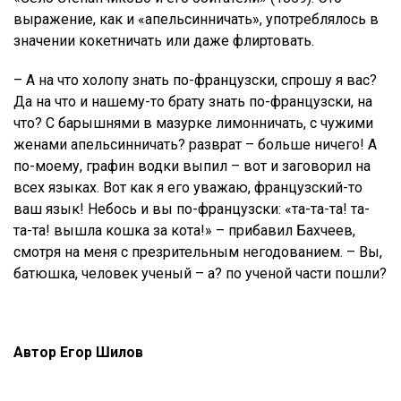
выражение, как и «апельсинничать», употреблялось в
значении кокетничать или даже флиртовать.
– А на что холопу знать по-французски, спрошу я вас?
Да на что и нашему-то брату знать по-французски, на
что? С барышнями в мазурке лимонничать, с чужими
женами апельсинничать? разврат – больше ничего! А
по-моему, графин водки выпил – вот и заговорил на
всех языках. Вот как я его уважаю, французский-то
ваш язык! Небось и вы по-французски: «та-та-та! та-
та-та! вышла кошка за кота!» – прибавил Бахчеев,
смотря на меня с презрительным негодованием. – Вы,
батюшка, человек ученый – а? по ученой части пошли?
Автор Егор Шилов