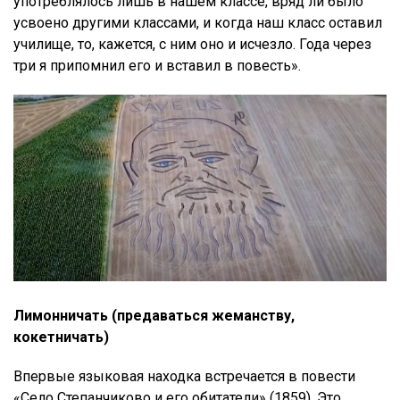
употреблялось лишь в нашем классе, вряд ли было
усвоено другими классами, и когда наш класс оставил
училище, то, кажется, с ним оно и исчезло. Года через
три я припомнил его и вставил в повесть».
Лимонничать (предаваться жеманству,
кокетничать)
Впервые языковая находка встречается в повести
«Село Степанчиково и его обитатели» (1859). Это