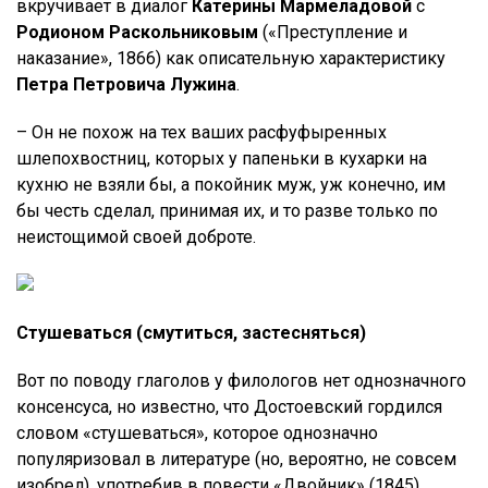
вкручивает в диалог
Катерины Мармеладовой
с
Родионом Раскольниковым
(«Преступление и
наказание», 1866) как описательную характеристику
Петра Петровича Лужина
.
– Он не похож на тех ваших расфуфыренных
шлепохвостниц, которых у папеньки в кухарки на
кухню не взяли бы, а покойник муж, уж конечно, им
бы честь сделал, принимая их, и то разве только по
неистощимой своей доброте.
Стушеваться (смутиться, застесняться)
Вот по поводу глаголов у филологов нет однозначного
консенсуса, но известно, что Достоевский гордился
словом «стушеваться», которое однозначно
популяризовал в литературе (но, вероятно, не совсем
изобрел), употребив в повести «Двойник» (1845).