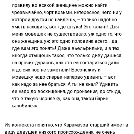
правилу во всякой женщине можно найти
чрезвычайно, чорт возьми, интересное, чего ни у
которой другой не найдешь, – только надобно
уметь находить, вот где штука! Это талант! Для
меня мовешек не существовало: уж одно то, что
она женщина, уж это одно половина всего… да
где вам это понять! Даже вьельфильки, и в тех
иногда отыщешь такое, что только диву дашься
на прочих дураков, как это ей состариться дали
и до сих пор не заметили! Босоножку и
мовешку надо сперва-наперво удивить – вот
как надо за нее браться. А ты не знал? Удивить
ее надо до восхищения, до пронзения, до стыда,
что в такую чернявку, как она, такой барин
влюбился».
Из контекста понятно, что Карамазов-старший имеет в
виду девушек низкого происхождения, не очень