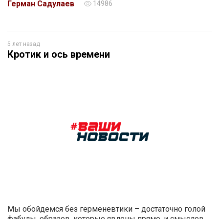
Герман Садулаев
14986
5 лет назад
Кротик и ось времени
Мы обойдемся без герменевтики – достаточно голой
фабулы, образов, которые явлены прямо, и смыслов,