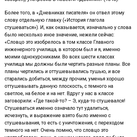
Более того, в «Дневниках писателя» он отвел этому
слову отдельную главку («История глагола
стушеваться»). И, как оказывается, изначально у слова
было несколько иное значение, нежели сейчас:
«Словцо это изобрелось в том классе Главного
инженерного училища, в котором был и я, именно
моими однокурсниками. Во всех шести классах
училища мы должны были чертить разные планы. Все
планы чертились и оттушевывались тушью, и все
старались добиться, между прочим, уменья хорошо
оттушевывать данную плоскость, с темного на
светлое, на белое и на нет. Вдруг у нас в классе
заговорили: «Где такой-то? – Э, куда-то стушевался!
Стушеваться именно означало тут удалиться,
исчезнуть, и выражение взято было именно с
стушевывания, то есть с уничтожения, с переходом
темного на нет. Очень помню, что словцо это