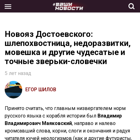
Skip
to
the
content
Новояз Достоевского:
шлепохвостница, недоразвитки,
мовешка и другие чудесатые и
точные зверьки-словечки
5 лет назад
ЕГОР ШИЛОВ
Принято считать, что главным низвергателем норм
русского языка с корабля истории был
Владимир
Владимирович Маяковский
, направо и налево
кромсавший слова, корни, слоги и окончания и радуя
читателя кучей неологизмов (как и другие футуристы,