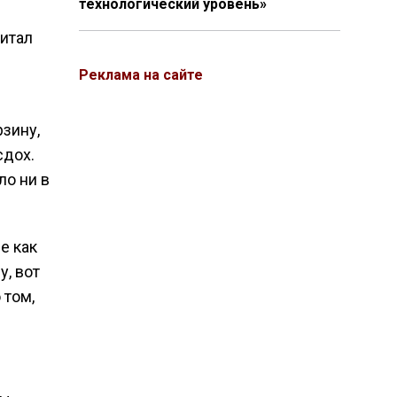
технологический уровень»
читал
Реклама на сайте
зину,
сдох.
ло ни в
е как
, вот
 том,