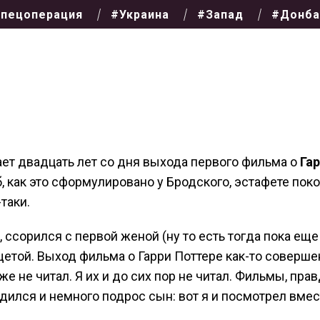
пецоперация
#Украина
#Запад
#Донба
ет двадцать лет со дня выхода первого фильма о
Га
б, как это сформулировано у Бродского, эстафете пок
таки.
 ссорился с первой женой (ну то есть тогда пока еще
щетой. Выход фильма о Гарри Поттере как-то соверше
е не читал. Я их и до сих пор не читал. Фильмы, прав
одился и немного подрос сын: вот я и посмотрел вмес