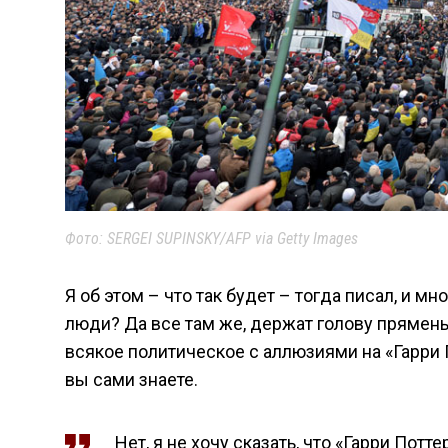
Фото: SERGEI SUPINSKY/AFP via Getty Images
Я об этом – что так будет – тогда писал, и мно
люди? Да все там же, держат голову пряменьк
всякое политическое с аллюзиями на «Гарри П
вы сами знаете.
Нет, я не хочу сказать, что «Гарри Потт