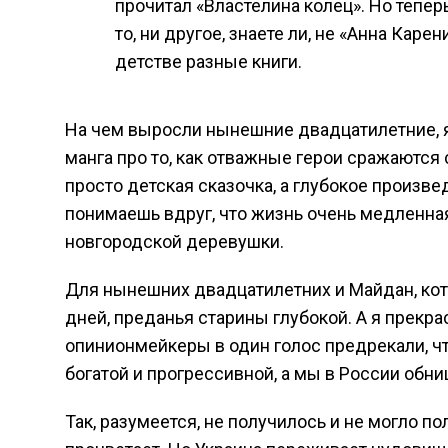
прочитал «Властелина колец». Но теперь
то, ни другое, знаете ли, не «Анна Кар
детстве разные книги.
На чем выросли нынешние двадцатилетние, я д
манга про то, как отважные герои сражаются
просто детская сказочка, а глубокое произве
понимаешь вдруг, что жизнь очень медленная
новгородской деревушки.
Для нынешних двадцатилетних и Майдан, кот
дней, преданья старины глубокой. А я прекр
опинионмейкеры в один голос предрекали, что
богатой и прогрессивной, а мы в России обн
Так, разумеется, не получилось и не могло п