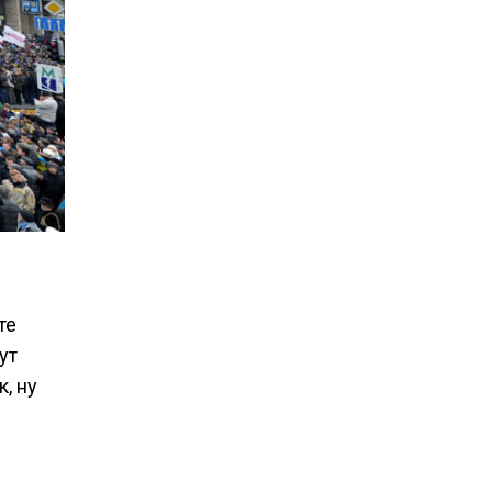
те
ут
, ну