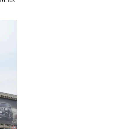
 отток