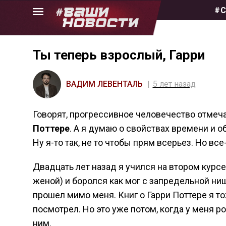
Skip
#С
to
the
content
Ты теперь взрослый, Гарри
ВАДИМ ЛЕВЕНТАЛЬ
5 лет назад
Говорят, прогрессивное человечество отмеча
Поттере
. А я думаю о свойствах времени и о
Ну я-то так, не то чтобы прям всерьез. Но все-
Двадцать лет назад я учился на втором курсе,
женой) и боролся как мог с запредельной ни
прошел мимо меня. Книг о Гарри Поттере я тож
посмотрел. Но это уже потом, когда у меня р
ним.