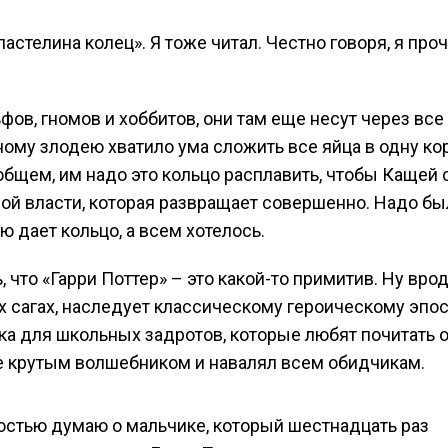
астелина колец». Я тоже читал. Честно говоря, я про
фов, гномов и хоббитов, они там еще несут через все
ному злодею хватило ума сложить все яйца в одну кор
В общем, им надо это кольцо расплавить, чтобы Кащей 
ной власти, которая развращает совершенно. Надо бы
ю дает кольцо, а всем хотелось.
 что «Гарри Поттер» – это какой-то примитив. Ну врод
 сагах, наследует классическому героическому эпосу
ижка для школьных задротов, которые любят почитать о
е крутым волшебником и навалял всем обидчикам.
ностью думаю о мальчике, который шестнадцать раз