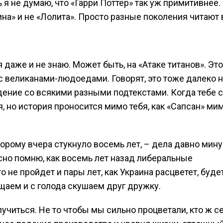
 я не думаю, что «Гарри Поттер» так уж примитивнее.
енина» и не «Лолита». Просто разные поколения читают 
аже и не знаю. Может быть, на «Атаке титанов». Это
 с великанами-людоедами. Говорят, это тоже далеко 
дение со всякими разными подтекстами. Когда тебе с
, но история проносится мимо тебя, как «Сапсан» ми
орому вчера стукнуло восемь лет, – дела давно мин
асно помню, как восемь лет назад либеральные
 не пройдет и пары лет, как Украина расцветет, буде
ищаем и с голода скушаем друг дружку.
олучиться. Не то чтобы мы сильно процветали, кто ж с