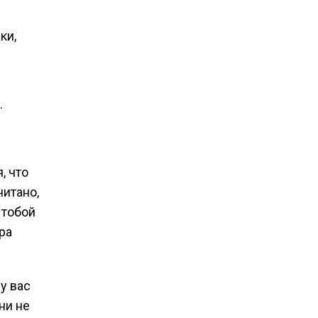
ки,
.
, что
читано,
 тобой
ра
у вас
ни не