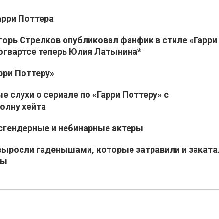
арри Поттера
Игорь Стрелков опубликовал фанфик в стиле «Гарри
Хогвартсе теперь Юлия Латынина*
рри Поттеру»
е слухи о сериале по «Гарри Поттеру» с
олну хейта
нсгендерные и небинарные актеры
 выросли гаденышами, которые затравили и заката
ры