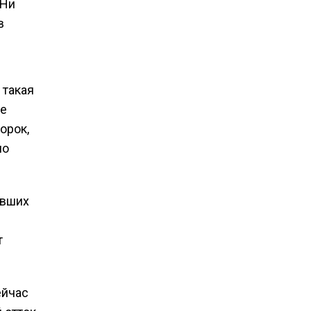
 Ни
в
 такая
не
орок,
мо
увших
т
ейчас