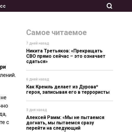
сс
Самое читаемое
7 дней назад
Никита Третьяков: «Прекращать
СВО прямо сейчас – это означает
сдаться»
рри
олений.
6 дней назад
Как Кремль делает из Дурова*
героя, записывая его в террористы
 не
нно
3 дня назад
да,
Алексей Рамм: «Мы не пытаемся
те с
догнать, мы пытаемся сразу
перейти на следующий