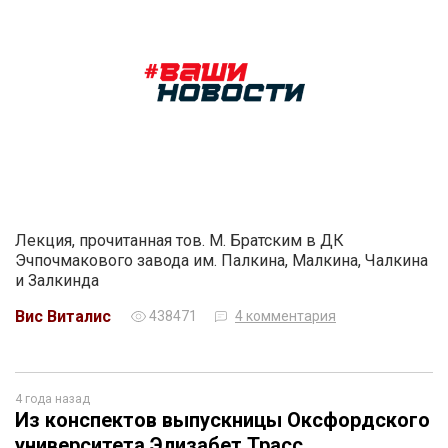
Лекция, прочитанная тов. М. Братским в ДК
Эчпочмакового завода им. Палкина, Малкина, Чалкина
и Залкинда
Вис Виталис
438471
4 комментария
4 года назад
Из конспектов выпускницы Оксфордского
университета Элизабет Трасс