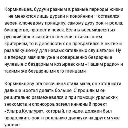
Кормильцев, будучи разным в разные периоды жизни
– не меняются лишь дураки и покойники – оставался
верен ключевому принципу, самому духу рок-н-ролла:
бунтарство, протест и поиск. Если в восьмидесятых
русский рок в какой-то степени отвечал этим
критериям, то в девяностых он превратился в нытье и
развлекушечку для невзыскательных слушателей. Ну
а впереди маячили уже и совершенно бездарные
нулевые с бездарным козыревским «Нашим радио» и
такими же бездарными его птенцами.
Кормильцеву эта песочница стала мала, он хотел идти
дальше и хотел делать больше. С прошлым он
решительно размежевался и при помощи уральских
знакомств и спонсоров затеял книжный проект
«Ультра.Культура», который, по идее, должен был
продолжить рок-н-ролльную движуху на другом уже
уровне.