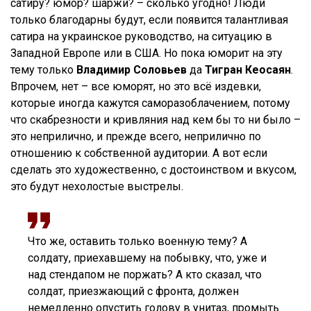
сатиру? юмор? шаржи? – сколько угодно! Люди
только благодарны будут, если появится талантливая
сатира на украинское руководство, на ситуацию в
Западной Европе или в США. Но пока юморит на эту
тему только
Владимир Соловьев
да
Тигран Кеосаян
.
Впрочем, нет – все юморят, но это всё издевки,
которые иногда кажутся саморазоблачением, потому
что скабрезности и кривляния над кем бы то ни было –
это неприлично, и прежде всего, неприлично по
отношению к собственной аудитории. А вот если
сделать это художественно, с достоинством и вкусом,
это будут нехолостые выстрелы.
Что же, оставить только военную тему? А
солдату, приехавшему на побывку, что, уже и
над стендапом не поржать? А кто сказал, что
солдат, приезжающий с фронта, должен
немедленно опустить голову в унитаз, промыть