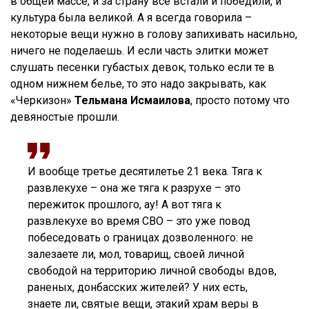
в общей массе, и за страну все встали и победили, и
культура была великой. А я всегда говорила –
некоторые вещи нужно в голову запихивать насильно,
ничего не поделаешь. И если часть элитки может
слушать песенки губастых девок, только если те в
одном нижнем белье, то это надо закрывать, как
«Черкизон»
Тельмана
Исмаилова
, просто потому что
девяностые прошли.
И вообще третье десятилетье 21 века. Тяга к
развлекухе – она же тяга к разрухе – это
пережиток прошлого, ау! А вот тяга к
развлекухе во время СВО – это уже повод
побеседовать о границах дозволенного: не
залезаете ли, мол, товарищ, своей личной
свободой на территорию личной свободы вдов,
раненых, донбасских жителей? У них есть,
знаете ли, святые вещи, этакий храм веры в