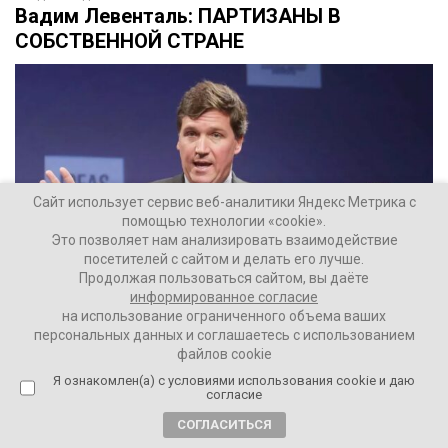
Вадим Левенталь: ПАРТИЗАНЫ В
СОБСТВЕННОЙ СТРАНЕ
Сайт использует сервис веб-аналитики Яндекс Метрика с
помощью технологии «cookie».
Это позволяет нам анализировать взаимодействие
посетителей с сайтом и делать его лучше.
Продолжая пользоваться сайтом, вы даёте
информированное согласие
на использование ограниченного объема ваших
персональных данных и соглашаетесь с использованием
файлов cookie
Только с кем же тогда мы ведем войну, вот в чем
вопрос…
Я ознакомлен(а) с условиями использования cookie и даю
согласие
Вадим Левенталь
20584
1 комментарий
СОГЛАСИТЬСЯ