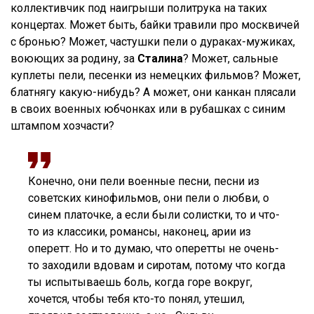
коллективчик под наигрыши политрука на таких
концертах. Может быть, байки травили про москвичей
с бронью? Может, частушки пели о дураках-мужиках,
воюющих за родину, за
Сталина
? Может, сальные
куплеты пели, песенки из немецких фильмов? Может,
блатнягу какую-нибудь? А может, они канкан плясали
в своих военных юбчонках или в рубашках с синим
штампом хозчасти?
Конечно, они пели военные песни, песни из
советских кинофильмов, они пели о любви, о
синем платочке, а если были солистки, то и что-
то из классики, романсы, наконец, арии из
оперетт. Но и то думаю, что оперетты не очень-
то заходили вдовам и сиротам, потому что когда
ты испытываешь боль, когда горе вокруг,
хочется, чтобы тебя кто-то понял, утешил,