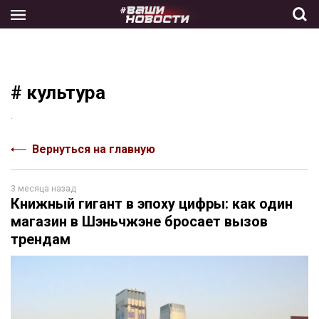
Skip
to
the
content
# культура
.
Вернуться на главную
3 месяца назад
Книжный гигант в эпоху цифры: как один
магазин в Шэньчжэне бросает вызов
трендам