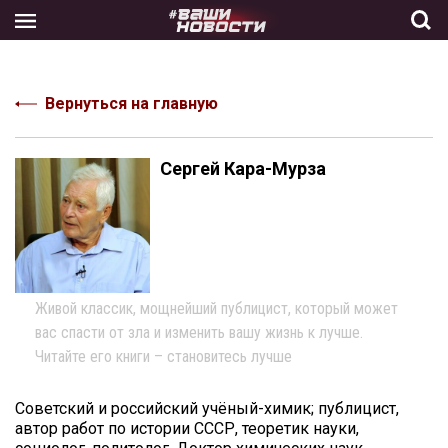
Skip
to
the
content
Вернуться на главную
Сергей Кара-Мурза
Живой классик, мощнейший публицист, который может
вас спасти от зла и изменить вашу жизнь к лучше.
Читайте его книги – становитесь лучше
Советский и российский учёный-химик; публицист,
автор работ по истории СССР, теоретик науки,