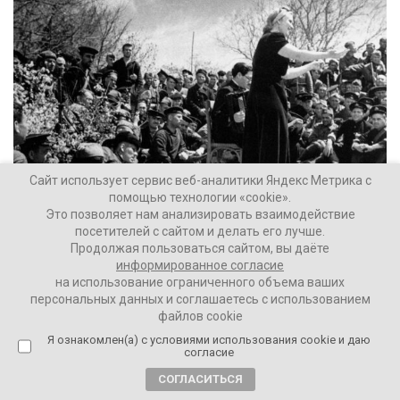
Сайт использует сервис веб-аналитики Яндекс Метрика с
помощью технологии «cookie».
Это позволяет нам анализировать взаимодействие
посетителей с сайтом и делать его лучше.
Нужно не исподволь вытеснять их бизнес или их
Продолжая пользоваться сайтом, вы даёте
имена с афиш, а…
информированное согласие
на использование ограниченного объема ваших
Мария Ватутина
19643
1 комментарий
персональных данных и соглашаетесь с использованием
файлов cookie
Я ознакомлен(а) с условиями использования cookie и даю
согласие
СОГЛАСИТЬСЯ