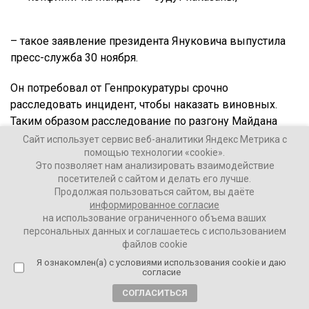
– такое заявление президента Януковича выпустила
пресс-служба 30 ноября.
Он потребовал от Генпрокуратуры срочно
расследовать инцидент, чтобы наказать виновных.
Таким образом расследование по разгону Майдана
начала прокуратура, еще находясь под руководством
Сайт использует сервис веб-аналитики Яндекс Метрика с
помощью технологии «cookie».
Виктора Пшонки
.
Это позволяет нам анализировать взаимодействие
посетителей с сайтом и делать его лучше.
На Майдане в ту ночь были провокаторы, а не мирные
Продолжая пользоваться сайтом, вы даёте
протестующие, их и разгонял «Беркут» – такую версию
информированное согласие
событий озвучивали в дальнейшем Янукович и
на использование ограниченного объема ваших
персональных данных и соглашаетесь с использованием
представители его правительства. Эту версию
файлов cookie
поддержал начальник главного управления МВД в
Я ознакомлен(а) с условиями использования cookie и даю
Киеве
Валерий Коряк
во время брифинга после
согласие
«зачистки».
СОГЛАСИТЬСЯ