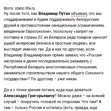
Фото: static.life.ru
Ну после того, как
Владимир Путин
объявил
, что мы
«
поддерживаем и будем поддерживать белорусских
друзей в противостоянии санкционным ограничениям,
введенным Евросоюзом
», поскольку «
запрет на
поставку в страны ЕС из Беларуси ряда товаров наносит
ущерб интересам бизнеса и простым людям
», все
выглядит именно так. Да и как по-другому, если
Владимир Владимирович прямо заявил, что «Р
оссия
настроена и далее последовательно развивать с
Республикой Беларусь многоплановые отношения,
заниматься строительством нашего общего Союзного
государства
»? По-другому – уже никак.
Да и с точки зрения логики, куда еще деваться
Александру Григорьевичу
? Можно даже – на всякий
случай – покрутить головой по сторонам. Что там? А
там – только Россия и осталась (есть, правда, еще