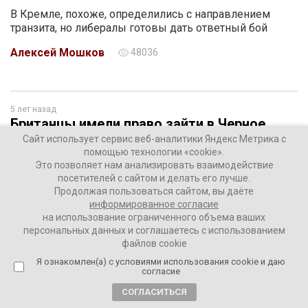
В Кремле, похоже, определились с направлением
транзита, но либералы готовы дать ответный бой
Алексей Мошков
48036
5 лет назад
Британцы имели право зайти в Черное
море, а мы имели право стрелять, –
Сайт использует сервис веб-аналитики Яндекс Метрика с
помощью технологии «cookie».
эксперт
Это позволяет нам анализировать взаимодействие
посетителей с сайтом и делать его лучше.
Продолжая пользоваться сайтом, вы даёте
информированное согласие
на использование ограниченного объема ваших
персональных данных и соглашаетесь с использованием
файлов cookie
Я ознакомлен(а) с условиями использования cookie и даю
согласие
СОГЛАСИТЬСЯ