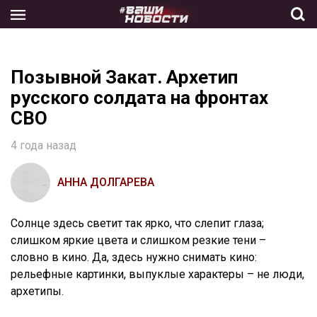
Skip
to
the
content
Позывной Закат. Архетип
русского солдата на фронтах
СВО
4 года назад
АННА ДОЛГАРЕВА
Солнце здесь светит так ярко, что слепит глаза;
слишком яркие цвета и слишком резкие тени –
словно в кино. Да, здесь нужно снимать кино:
рельефные картинки, выпуклые характеры – не люди,
архетипы.