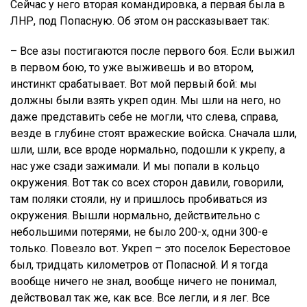
Сейчас у него вторая командировка, а первая была в
ЛНР, под Попасную. Об этом он рассказывает так:
– Все азы постигаются после первого боя. Если выжил
в первом бою, то уже выживешь и во втором,
инстинкт срабатывает. Вот мой первый бой: мы
должны были взять укреп один. Мы шли на него, но
даже представить себе не могли, что слева, справа,
везде в глубине стоят вражеские войска. Сначала шли,
шли, шли, все вроде нормально, подошли к укрепу, а
нас уже сзади зажимали. И мы попали в кольцо
окружения. Вот так со всех сторон давили, говорили,
там поляки стояли, ну и пришлось пробиваться из
окружения. Вышли нормально, действительно с
небольшими потерями, не было 200-х, одни 300-е
только. Повезло вот. Укреп – это поселок Берестовое
был, тридцать километров от Попасной. И я тогда
вообще ничего не знал, вообще ничего не понимал,
действовал так же, как все. Все легли, и я лег. Все