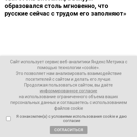
образовался столь мгновенно, что
русские сейчас с трудом его заполняют»
Сайт использует сервис веб-аналитики Яндекс Метрика с
помощью технологии «cookie».
Это позволяет нам анализировать взаимодействие
посетителей с сайтом и делать его лучше.
Продолжая пользоваться сайтом, вы даёте
информированное согласие
на использование ограниченного объема ваших
персональных данных и соглашаетесь с использованием
файлов cookie
О русской культуре и новом романе
Я ознакомлен(а) с условиями использования cookie и даю
согласие
Ваши Новости
40596
СОГЛАСИТЬСЯ