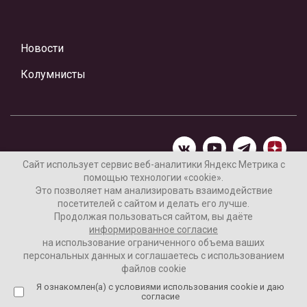
Новости
Колумнисты
Сайт использует сервис веб-аналитики Яндекс Метрика с
помощью технологии «cookie».
Материалы предоставлены редакцией Интернет-газеты
Это позволяет нам анализировать взаимодействие
«Ваши новости»
посетителей с сайтом и делать его лучше.
Продолжая пользоваться сайтом, вы даёте
Нашли ошибку? Выделите ее и нажмите Ctrl+Enter
информированное согласие
на использование ограниченного объема ваших
персональных данных и соглашаетесь с использованием
файлов cookie
16+
Согласие пользователя на обработку данных
Я ознакомлен(а) с условиями использования cookie и даю
согласие
Реклама на сайте