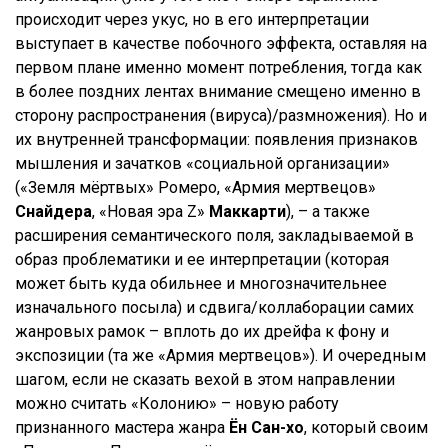
происходит через укус, но в его интерпретации
выступает в качестве побочного эффекта, оставляя на
первом плане именно момент потребления, тогда как
в более поздних лентах внимание смещено именно в
сторону распространения (вируса)/размножения). Но и
их внутренней трансформации: появления признаков
мышления и зачатков «социальной организации»
(«Земля мёртвых» Ромеро, «Армия мертвецов»
Снайдера
, «Новая эра Z»
Маккарти
), – а также
расширения семантического поля, закладываемой в
образ проблематики и ее интерпретации (которая
может быть куда обильнее и многозначительнее
изначального посыла) и сдвига/коллаборации самих
жанровых рамок – вплоть до их дрейфа к фону и
экспозиции (та же «Армия мертвецов»). И очередным
шагом, если не сказать вехой в этом направлении
можно считать «Колонию» – новую работу
признанного мастера жанра
Ён Сан-хо
, который своим