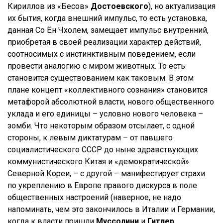
Кириллов из «Бесов»
Достоевского
), но актуализация
их бытия, когда внешний импульс, то есть установка,
данная Со Ён Чхолем, замещает импульс внутренний,
приобретая в своей реализации характер действий,
соотносимых с инстинктивным поведением, если
провести аналогию с миром животных. То есть
становится существованием как таковым. В этом
плане концепт «коллективного сознания» становится
метафорой абсолютной власти, нового общественного
уклада и его единицы – условно нового человека –
зомби. Что некоторым образом отсылает, с одной
стороны, к левым диктатурам – от павшего
социалистического СССР до ныне здравствующих
коммунистического Китая и «демократической»
Северной Кореи, – с другой – манифестирует страхи
по укреплению в Европе правого дискурса в поле
общественных настроений (наверное, не надо
напоминать, чем это закончилось в Италии и Германии,
когда к власти пришли
Муссолини
и
Гитлер