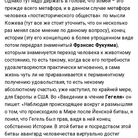
Однако тут надо держать в голове, что зомби – это
прежде всего метафора, и в данном случае метафора
человека «постисторического общества»: по мысли
Кожева (тут все же стоит уточнить, что он несколько
раз менял свое мнение по данному вопросу), конец
истории (эту его концепцию в более упрощенном виде
потом передрал знаменитый
Фрэнсис Фукуяма
),
которым знаменуется переход человека к животному
состоянию, то есть такому, когда все его потребности
удовлетворяются практически мгновенно, а сама
жизнь чуть ли не приравнивается к перманентному
получению удовольствия, то есть некоему
абсолютному счастью, уже наступил, по крайней мере,
для Европы и США. Во «Введении в чтение
Гегеля
» он
пишет: «Наблюдая происходящее вокруг и размышляя
о том, что происходило в Мире после Йенской битвы, я
понял, что Гегель был прав, видя в ней конец
собственно Истории. В этой битве и посредством этой
битвы авангард человечества виртуально достиг