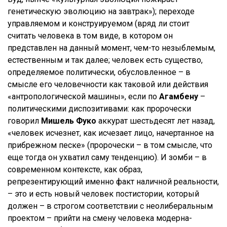
генетическую эволюцию на завтрак»); переходе
управляемом и конструируемом (вряд ли стоит
считать человека в том виде, в котором он
представлен на данный момент, чем-то незыблемым,
естественным и так далее; человек есть существо,
определяемое политически, обусловленное – в
смысле его человечности как таковой или действия
«антропологической машины», если по
Агамбену
–
политическими диспозитивами: как пророчески
говорил
Мишель Фуко
аккурат шестьдесят лет назад,
«человек исчезнет, как исчезает лицо, начертанное на
прибрежном песке» (пророчески – в том смысле, что
еще тогда он ухватил саму тенденцию). И зомби – в
современном контексте, как образ,
репрезентирующий именно факт наличной реальности,
– это и есть новый человек постистории, который
должен – в строгом соответствии с неолиберальным
проектом – прийти на смену человека модерна-