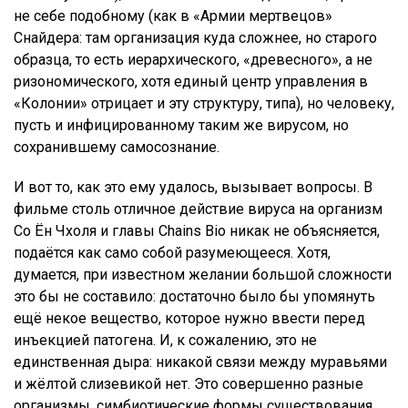
не себе подобному (как в «Армии мертвецов»
Снайдера: там организация куда сложнее, но старого
образца, то есть иерархического, «древесного», а не
ризономического, хотя единый центр управления в
«Колонии» отрицает и эту структуру, типа), но человеку,
пусть и инфицированному таким же вирусом, но
сохранившему самосознание.
И вот то, как это ему удалось, вызывает вопросы. В
фильме столь отличное действие вируса на организм
Со Ён Чхоля и главы Chains Bio никак не объясняется,
подаётся как само собой разумеющееся. Хотя,
думается, при известном желании большой сложности
это бы не составило: достаточно было бы упомянуть
ещё некое вещество, которое нужно ввести перед
инъекцией патогена. И, к сожалению, это не
единственная дыра: никакой связи между муравьями
и жёлтой слизевикой нет. Это совершенно разные
организмы, симбиотические формы существования