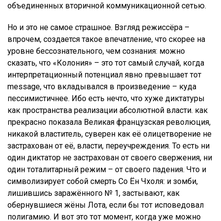
объединенных вторичной коммуникационной сетью.
Но и это не самое страшное. Взгляд режиссёра –
впрочем, создается такое впечатление, что скорее на
уровне бессознательного, чем сознания: можно
сказать, что «Колония» – это тот самый случай, когда
интерпретационный потенциал явно превышает тот
message, что вкладывался в произведение – куда
пессимистичнее. Ибо есть нечто, что хуже диктатуры
как пространства реализации абсолютной власти. как
прекрасно показала Великая французская революция,
никакой властитель, суверен как её олицетворение не
застрахован от её, власти, переучреждения. То есть ни
один диктатор не застрахован от своего свержения, ни
один тоталитарный режим – от своего падения. Что и
символизирует собой смерть Со Ён Чхоля: и зомби,
лишившись заражённого № 1, застывают, как
обернувшиеся жёны Лота, если бы тот исповедовал
полигамию. И вот это тот момент, когда уже можно