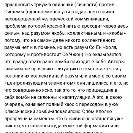
праздновать триумф одиночки (личности) против
Системы (одновременно утверждающего примат
несовершенной человеческой коммуникации,
проблема которой красной нитью проходит через весь
фильм, над разумом якобы коллективным: и «якобы»
потому, что на самом деле никого коллективного
разума нет и в помине, но есть разум Со Ён Чхоля,
которому и противостоит Се Чжон). Но оказывается,
что праздновать рано: зомби приходят в себя. Авторы
фильмы не проясняют ситуацию с тем, остаётся ли у
колонии их коллективный разум или вместе со своим
«центролизующим элементом» они лишились и его, но
что совершенно ясно, так это то, что пришедшие в
себя зомби не склонны к капитуляции. А это, в свою
очередь, означает полный хаос с переходом в уже
классический зомби-апокалипсис. С тем вполне
прозрачным намёком, что в живых не останется уже
никого, что является куда хуже той формации силы,
которую представляла из себя колония под