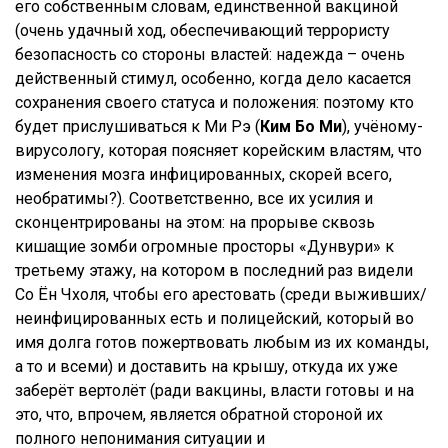
его собственным словам, единственной вакциной
(очень удачный ход, обеспечивающий террористу
безопасность со стороны властей: надежда – очень
действенный стимул, особенно, когда дело касается
сохранения своего статуса и положения: поэтому кто
будет прислушиваться к Ми Рэ (
Ким Бо Ми
), учёному-
вирусологу, которая поясняет корейским властям, что
изменения мозга инфицированных, скорей всего,
необратимы?). Соответственно, все их усилия и
сконцентрированы на этом: на прорыве сквозь
кишащие зомби огромные просторы «Дунвури» к
третьему этажу, на котором в последний раз видели
Со Ён Чхоля, чтобы его арестовать (среди выживших/
неинфицированных есть и полицейский, который во
имя долга готов пожертвовать любым из их команды,
а то и всеми) и доставить на крышу, откуда их уже
заберёт вертолёт (ради вакцины, власти готовы и на
это, что, впрочем, является обратной стороной их
полного непонимания ситуации и