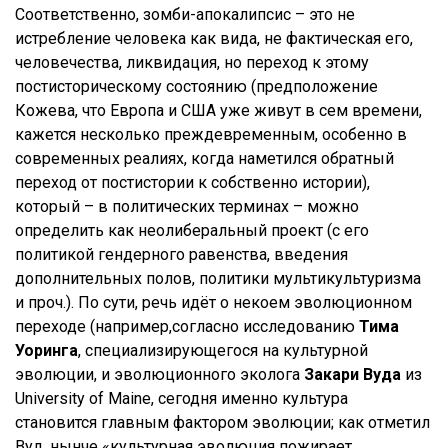
Соответственно, зомби-апокалипсис – это не
истребление человека как вида, не фактическая его,
человечества, ликвидация, но переход к этому
постисторическому состоянию (предположение
Кожева, что Европа и США уже живут в сем времени,
кажется несколько преждевременным, особенно в
современных реалиях, когда наметился обратный
переход от постистории к собственно истории),
который – в политических терминах – можно
определить как неолиберальный проект (с его
политикой гендерного равенства, введения
дополнительных полов, политики мультикультуризма
и проч.). По сути, речь идёт о некоем эволюционном
переходе (например,согласно исследованию
Тима
Уоринга
, специализирующегося на культурной
эволюции, и эволюционного эколога
Закари Вуда
из
University of Maine, сегодня именно культура
становится главным фактором эволюции; как отметил
Вуд, нынче «культурная эволюция пожирает