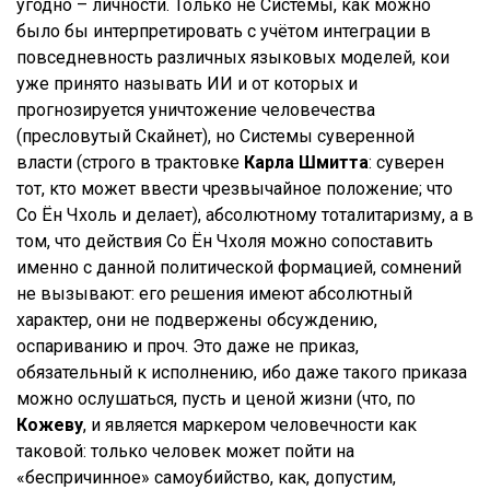
угодно – личности. Только не Системы, как можно
было бы интерпретировать с учётом интеграции в
повседневность различных языковых моделей, кои
уже принято называть ИИ и от которых и
прогнозируется уничтожение человечества
(пресловутый Скайнет), но Системы суверенной
власти (строго в трактовке
Карла Шмитта
: суверен
тот, кто может ввести чрезвычайное положение; что
Со Ён Чхоль и делает), абсолютному тоталитаризму, а в
том, что действия Со Ён Чхоля можно сопоставить
именно с данной политической формацией, сомнений
не вызывают: его решения имеют абсолютный
характер, они не подвержены обсуждению,
оспариванию и проч. Это даже не приказ,
обязательный к исполнению, ибо даже такого приказа
можно ослушаться, пусть и ценой жизни (что, по
Кожеву
, и является маркером человечности как
таковой: только человек может пойти на
«беспричинное» самоубийство, как, допустим,