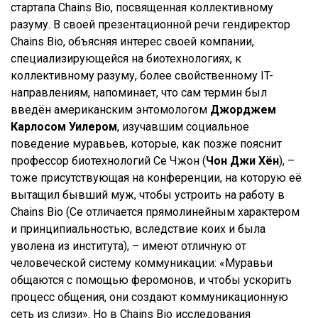
стартапа Chains Bio, посвященная коллективному
разуму. В своей презентационной речи гендиректор
Chains Bio, объясняя интерес своей компании,
специализирующейся на биотехнологиях, к
коллективному разуму, более свойственному IT-
направлениям, напоминает, что сам термин был
введён американским энтомологом
Джорджем
Карлосом Уилером
, изучавшим социальное
поведение муравьев, которые, как позже пояснит
профессор биотехнологий Се Чжон (
Чон Джи Хён
), –
тоже присутствующая на конференции, на которую её
вытащил бывший муж, чтобы устроить на работу в
Chains Bio (Се отличается прямолинейным характером
и принципиальностью, вследствие коих и была
уволена из института), – имеют отличную от
человеческой систему коммуникации: «Муравьи
общаются с помощью феромонов, и чтобы ускорить
процесс общения, они создают коммуникационную
сеть из слизи». Но в Chains Bio исследования