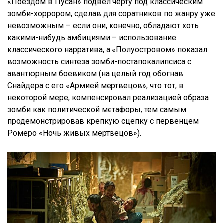
«Поездом в Пусан» подвёл черту под классическим
зомби-хоррором, сделав для соратников по жанру уже
невозможным – если они, конечно, обладают хоть
какими-нибудь амбициями – использование
классического нарратива, а «Полуостровом» показал
возможность синтеза зомби-постапокалипсиса с
авантюрным боевиком (на целый год обогнав
Снайдера с его «Армией мертвецов», что тот, в
некоторой мере, компенсировал реализацией образа
зомби как политической метафоры, тем самым
продемонстрировав крепкую сцепку с первенцем
Ромеро «Ночь живых мертвецов»).