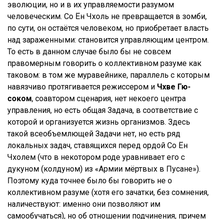
эволюции, но и в их управляемости разумом
человеческим. Со Ён Чхоль не превращается в зомби,
по сути, он остаётся человеком, но приобретает власть
над зараженными: становится управляющим центром.
То есть в данном случае было бы не совсем
правомерным говорить о коллективном разуме как
таковом: в том же муравейнике, параллель с которым
навязчиво протягивается режиссером и
Чхве Гю-
соком
, соавтором сценария, нет некоего центра
управления, но есть общая Задача, в соответствие с
которой и организуется жизнь организмов. Здесь
такой всеобъемлющей Задачи нет, но есть ряд
локальных задач, ставящихся перед ордой Со Ён
Чхолем (что в некотором роде уравнивает его с
дукуном (колдуном) из «Армии мёртвых в Пусане»).
Поэтому куда точнее было бы говорить не о
коллективном разуме (хотя его зачатки, без сомнения,
наличествуют: именно они позволяют им
самообучаться), но об отношении подчинения, причем