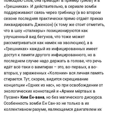
помощью слов, она приводит в пример грибы) и в
«Грешниках». И действительно, в сериале зомби
поддерживают связь через грибницу (а во втором
сезоне последняя практически прямо отдаёт приказ
ликвидировать Джексон) (к тому же стоит отметить,
что в шоу «сталкеры» позиционируются как
улучшенный вид бегунов, что тоже может
рассматриваться как намёк на эволюцию), а в
«Грешниках» каждый из инфицированных имеет
доступ к памяти другого инфицированного, но в
последнем случае надо держать в голове, что речь
идёт всё-таки о вампирах – это, во-первых, а во-
вторых, у зараженных «Колонии» вся личная память
стирается. Тут, скорее, видится скрещивание
концепции «Одних из нас», но при освобождении от
экологических коннотаций и «Армии мёртвых в
Пусане»
Ким Ён-вана
, но без магического дискурса.
Особенность зомби Ён Сан-хо не только в их
коллективном разуме, являющемся двигателем их