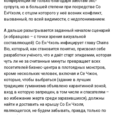
конференции не только благодаря заботам экс-
супруга, но в большей степени при посредстве Со
ЁнЧхоля, с отцом которого у неё возник конфликт,
вызванный, по всей видимости, с недопониманием.
А дальше разыгрывается заданный началом сценарий
(и образцово – с точки зрения визуальной
составляющей): Со Ён Чхоль инфицирует главу Chains
Bio, который, как становится понятно, присвоил себе
разработки учёного, что и даёт старт эпидемии, которая
чуть ли не за считанные минуты превращает всех
посетителей бизнес-центра в плотоядных монстров,
кроме нескольких человек, включая и Се Чжон,
которые, чтобы выбраться (здание в лучших
традициях гуманизма объявлено карантинной зоной,
вход в которую запрещен, в том числе и спасателям –
во избежание жертв среди заразившихся), должны
найти и доставить на крышу Со Ён Чхоля,
являющегося, не будем забывать, правда, только по