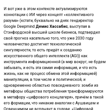
И вот уже в этом контексте актуализируются
коннотации с ИИ через концепт «коллективного
разума» (кстати, буквально на днях гендиректор
Google Deepmind
Демис Хассабис
, выступая в
Стэнфордской высшей школе бизнеса, подтвердил
свой прогноз касательно того, что уже 2030 году
человечество достигнет технологической
сингулярности, то есть придёт к созданию
искусственного общего интеллекта (AGI)) как
инструмента информационной (а мир вокруг, не будем
забывать, и есть эта самая информация, и что есть
жизнь, как не процесс обмена этой информацией)
манипуляции, в том числе и политической, и
одновременно областью повседневного: зомби из
метафоры общества потребления трансформируются
в метафору «цифрового концлагеря», причём в такой
его формации, что никакие аналогии с Аушвицем и
Освенцимом не всплывут в голове. «Цифровой