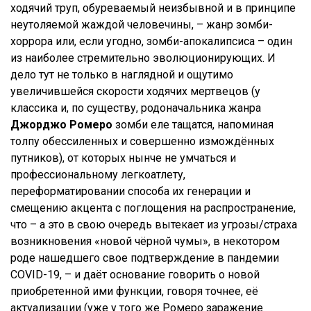
ходячий труп, обуреваемый неизбывной и в принципе
неутоляемой жаждой человечины, – жанр зомби-
хоррора или, если угодно, зомби-апокалипсиса – один
из наиболее стремительно эволюционирующих. И
дело тут не только в наглядной и ощутимо
увеличившейся скорости ходячих мертвецов (у
классика и, по существу, родоначальника жанра
Джорджо Ромеро
зомби еле тащатся, напоминая
толпу обессиленных и совершенно измождённых
путников), от которых нынче не умчаться и
профессиональному легкоатлету,
переформатировании способа их генерации и
смещению акцента с поглощения на распространение,
что – а это в свою очередь вытекает из угрозы/страха
возникновения «новой чёрной чумы», в некотором
роде нашедшего свое подтверждение в пандемии
COVID-19, – и даёт основание говорить о новой
приобретенной ими функции, говоря точнее, её
актуализации (уже у того же Ромеро заражение