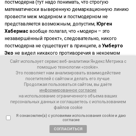
постмодерна (тут надо понимать, что строгую
математически выверенную демаркационную линию
провести меж модерном и постмодерном не
представляется возможным, допустим,
Юрген
Хабермас
вообще полагал, что «модерн – это
незавершённый проект», следовательно, никого
постмодерна не существует в принципе, а
Умберто
Эко
не видел никакого противоречия в некоемом
сосуществовании и длительности обоих,
Сайт использует сервис веб-аналитики Яндекс Метрика с
рассматриваемых сквозь призму концепции
помощью технологии «cookie».
Это позволяет нам анализировать взаимодействие
«открытого произведения»; к этому можно добавить,
посетителей с сайтом и делать его лучше.
что хоть понятия постмодерна и постистории
Продолжая пользоваться сайтом, вы даёте
коррелируют друг с другом, но не являются
информированное согласие
на использование ограниченного объема ваших
синонимами; постмодерн – понятие куда более
персональных данных и соглашаетесь с использованием
широкое, могущее включать в себя и – как некий
файлов cookie
вариант развития – постисторическое время в
Я ознакомлен(а) с условиями использования cookie и даю
реализующейся формации). И потому как другой,
согласие
причём его заменяющий, он тому чужд и противен.
СОГЛАСИТЬСЯ
Поэтому эта смена практически всегда трактуется как