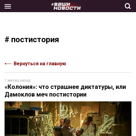
Skip
to
the
content
# постистория
.
Вернуться на главную
1 месяц назад
«Колония»: что страшнее диктатуры, или
Дамоклов меч постистории