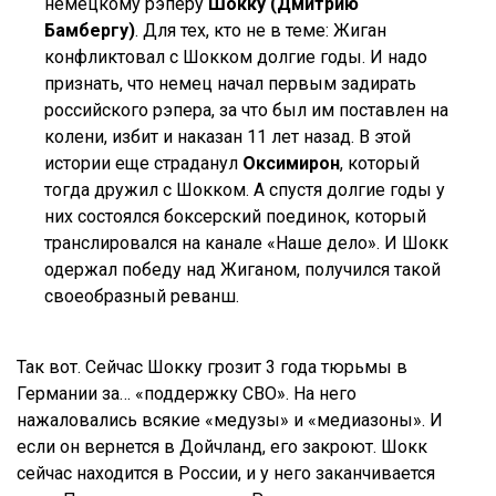
немецкому рэперу
Шокку (Дмитрию
Бамбергу)
. Для тех, кто не в теме: Жиган
конфликтовал с Шокком долгие годы. И надо
признать, что немец начал первым задирать
российского рэпера, за что был им поставлен на
колени, избит и наказан 11 лет назад. В этой
истории еще страданул
Оксимирон
, который
тогда дружил с Шокком. А спустя долгие годы у
них состоялся боксерский поединок, который
транслировался на канале «Наше дело». И Шокк
одержал победу над Жиганом, получился такой
своеобразный реванш.
Так вот. Сейчас Шокку грозит 3 года тюрьмы в
Германии за… «поддержку СВО». На него
нажаловались всякие «медузы» и «медиазоны». И
если он вернется в Дойчланд, его закроют. Шокк
сейчас находится в России, и у него заканчивается