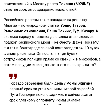
приезжавший в Москву рэпер
Текаши (6IX9INE)
отмотал срок за совращение малолетней.
Российские рэперы тоже попадали за решетку.
Многие – по «народной» статье.
Young Trappa,
Рыночные отношения, Паша Техник, Гуф, Кизару
. А
сколько народу от звонка до звонка отчалилось за
поджог Каспийского моря – не счесть. Даже Нойз МС
– и тот в Волгограде за свой понт отсидел аж 10 суток
в спецприемнике. Он послал на три буквы
сотрудников полиции прямо со сцены и в микрофон, а
потом все удивлялись, за что ж его так закрыли-то?
Гораздо серьезней были дела у
Ромы Жигана
–
первый срок за угон машины, второй за разбой.
Пути Господни неисповедимы, и сейчас светит
срок главному оппоненту Ромы Жигана –