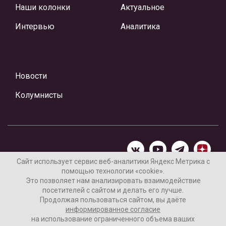
Наши колонки
Актуальное
Интервью
Аналитика
Новости
Колумнисты
Сайт использует сервис веб-аналитики Яндекс Метрика с
помощью технологии «cookie».
Материалы предоставлены редакцией Интернет-газеты
Это позволяет нам анализировать взаимодействие
«Ваши новости»
посетителей с сайтом и делать его лучше.
Продолжая пользоваться сайтом, вы даёте
Нашли ошибку? Выделите ее и нажмите Ctrl+Enter
информированное согласие
на использование ограниченного объема ваших