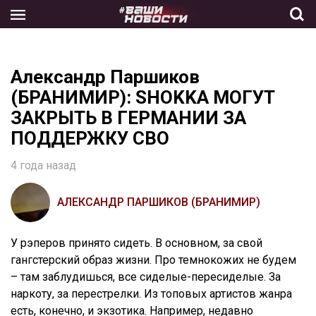
Skip
to
the
content
Александр Паршиков
(БРАНИМИР): SHOKKА МОГУТ
ЗАКРЫТЬ В ГЕРМАНИИ ЗА
ПОДДЕРЖКУ СВО
4 года назад
АЛЕКСАНДР ПАРШИКОВ (БРАНИМИР)
У рэперов принято сидеть. В основном, за свой
гангстерский образ жизни. Про темнокожих не будем
– там заблудишься, все сиделые-пересиделые. За
наркоту, за перестрелки. Из топовых артистов жанра
есть, конечно, и экзотика. Например, недавно