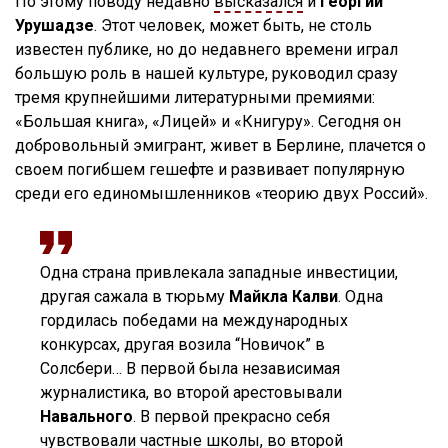
По этому поводу недавно
высказался
и
Георгий
Урушадзе
. Этот человек, может быть, не столь
известен публике, но до недавнего времени играл
большую роль в нашей культуре, руководил сразу
тремя крупнейшими литературными премиями:
«Большая книга», «Лицей» и «Книгуру». Сегодня он
добровольный эмигрант, живет в Берлине, плачется о
своем погибшем гешефте и развивает популярную
среди его единомышленников «теорию двух Россий».
Одна страна привлекала западные инвестиции,
другая сажала в тюрьму
Майкла Калви
. Одна
гордилась победами на международных
конкурсах, другая возила “Новичок” в
Солсбери… В первой была независимая
журналистика, во второй арестовывали
Навального
. В первой прекрасно себя
чувствовали частные школы, во второй