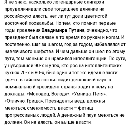
Я не знаю, насколько легендарные олигархи
преувеличивали своё тогдашнее влияние на
российскую власть, нет ли тут доли цветистой
восточной похвальбы. Но тем, кто помнит первые
годы правления
Владимира Путина
, очевидно, что
президент был связан в то время по рукам и ногам. И
постепенно, шаг за шагом, год за годом, избавлялся от
навязчивого шефства. И чем дальше он шел по этому
пути, тем меньше он нравился интеллигенции. По сути,
у нуворишей 90-х и у тех, кто рос на интеллигентских
кухнях 70-х и 80-х, был один и тот же идеал власти:
где-то в тайном логове сидит денежный паук, а
номинальный президент страны ходит к нему на
доклады. «Молодец, Володя». «Умница, Петя»,
«Отлично, Гриша». Президенты ведь должны
меняться, сменяемость власти – фетиш
прогрессивных людей. А денежный паук меняться не
должен. Он не власть, он выше власти.