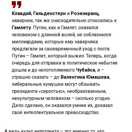
Клавдий
,
Гильденстерн
и
Розенкранц
,
наверное, так же снисходительно относились к
Гамлету
. Путин, как и Гамлет, оказался
человеком с длинной волей, не соблазнился
миллиардами, которые ему наверняка
предлагали за своевременный уход с поста.
Путин – Гамлет, который выжил. Теперь, когда
очередь для отправки в политическое небытие
дошла и до непотопляемого
Чубайса
, и –
страшно сказать – до
Валентина Юмашева
,
либеральные кумушки могут обзывать
президента «серостью», необразованным,
некультурным человеком – сколько угодно.
Дело сделано, он оказался умнее их, доказал
своё интеллектуальное превосходство.
А ведь культ интеллекта – это именно то, что