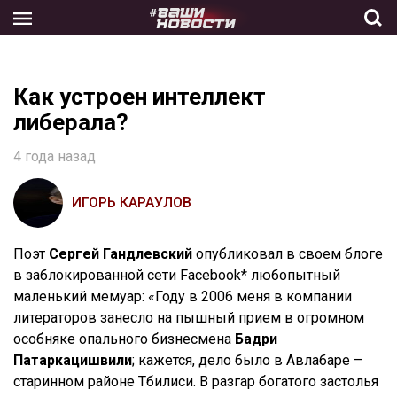
Skip
to
the
content
Как устроен интеллект
либерала?
4 года назад
ИГОРЬ КАРАУЛОВ
Поэт
Сергей Гандлевский
опубликовал в своем блоге
в заблокированной сети Facebook* любопытный
маленький мемуар: «Году в 2006 меня в компании
литераторов занесло на пышный прием в огромном
особняке опального бизнесмена
Бадри
Патаркацишвили
; кажется, дело было в Авлабаре –
старинном районе Тбилиси. В разгар богатого застолья