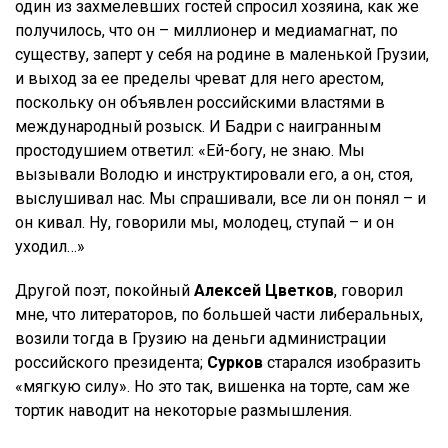
один из захмелевших гостей спросил хозяина, как же
получилось, что он – миллионер и медиамагнат, по
существу, заперт у себя на родине в маленькой Грузии,
и выход за ее пределы чреват для него арестом,
поскольку он объявлен российскими властями в
международный розыск. И Бадри с наигранным
простодушием ответил: «Ей-богу, не знаю. Мы
вызывали Володю и инструктировали его, а он, стоя,
выслушивал нас. Мы спрашивали, все ли он понял – и
он кивал. Ну, говорили мы, молодец, ступай – и он
уходил…»
Другой поэт, покойный
Алексей Цветков
, говорил
мне, что литераторов, по большей части либеральных,
возили тогда в Грузию на деньги администрации
российского президента;
Сурков
старался изобразить
«мягкую силу». Но это так, вишенка на торте, сам же
тортик наводит на некоторые размышления.