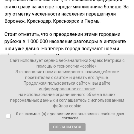
стало сразу на четыре города-миллионника больше. За
эту отметку численности населения перешагнули
Воронеж, Краснодар, Красноярск и Пермь.
Стоит отметить, что о преодолении этими городами
рубежа в 1 000 000 населения разговоры в интернете
шли уже давно. Но теперь города получают новый
официальный статус. «Лента.ру» цитирует сообщение
Сайт использует сервис веб-аналитики Яндекс Метрика с
Росстата:
помощью технологии «cookie».
Это позволяет нам анализировать взаимодействие
посетителей с сайтом и делать его лучше.
Продолжая пользоваться сайтом, вы даёте
Теперь в стране 16 городов, численность
информированное согласие
постоянного населения которых насчитывает
на использование ограниченного объема ваших
персональных данных и соглашаетесь с использованием
более одного миллиона человек.
файлов cookie
Я ознакомлен(а) с условиями использования cookie и даю
согласие
В соответствии с данными предыдущей переписи
населения РФ, проведенной в 2010 году, миллион
СОГЛАСИТЬСЯ