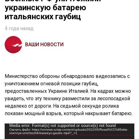
украинскую батарею
итальянских гаубиц
4 года назад
ВАШИ НОВОСТИ
Министерство обороны обнародовало видеозапись с
уничтожением огневой позиции гаубиц,
предоставленных Украине Италией. На кадрах можно
увидеть, что эту технику разместили за лесопосадкой
недалеко от дороги. На седьмой секунде ролика
показан мощный взрыв, который накрывает батарею.
Видеоплеер
Media error: Format(s) not supported or source(s) not found
Скачать файл: https://vnnews.ru/wp-content/uploads/2022/05/Rossii%CC%86skie-
voennye-unichtozhili-batareyu-gaubic.mp4?_=1