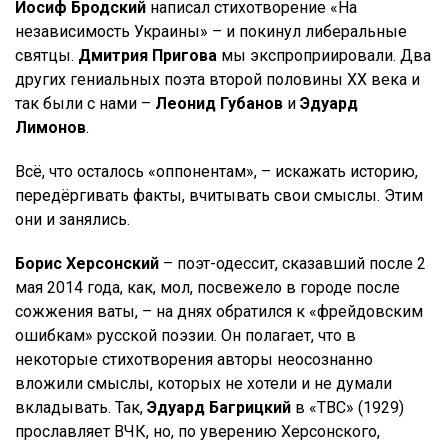
Иосиф Бродский
написал стихотворение «На
независимость Украины» – и покинул либеральные
святцы.
Дмитрия Пригова
мы экспроприировали. Два
других гениальных поэта второй половины ХХ века и
так были с нами –
Леонид Губанов
и
Эдуард
Лимонов
.
Всё, что осталось «оппонентам», – искажать историю,
передёргивать факты, вчитывать свои смыслы. Этим
они и занялись.
Борис Херсонский
– поэт-одессит, сказавший после 2
мая 2014 года, как, мол, посвежело в городе после
сожжения ваты, – на днях обратился к «фрейдовским
ошибкам» русской поэзии. Он полагает, что в
некоторые стихотворения авторы неосознанно
вложили смыслы, которых не хотели и не думали
вкладывать. Так,
Эдуард Багрицкий
в «ТВС» (1929)
прославляет ВЧК, но, по уверению Херсонского,