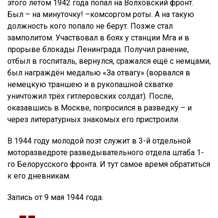
этого летом 1942 года попал на Волховский фронт.
Был – на минуточку! –комсоргом роты. А на такую
должность кого попало не берут. Позже стал
замполитом. Участвовал в боях у станции Мга и в
прорыве блокады Ленинграда. Получил ранение,
отбыл в госпиталь, вернулся, сражался ещё с немцами,
был награждён медалью «За отвагу» (ворвался в
немецкую траншею и в рукопашной схватке
уничтожил трёх гитлеровских солдат). После,
оказавшись в Москве, попросился в разведку – и
через литературных знакомых его пристроили.
В 1944 году молодой поэт служит в 3-й отдельной
моторазведроте разведывательного отдела штаба 1-
го Белорусского фронта. И тут самое время обратиться
к его дневникам.
Запись от 9 мая 1944 года: