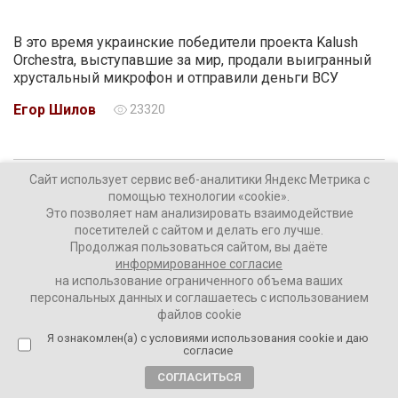
В это время украинские победители проекта Kalush
Orchestra, выступавшие за мир, продали выигранный
хрустальный микрофон и отправили деньги ВСУ
Егор Шилов
23320
Сайт использует сервис веб-аналитики Яндекс Метрика с
4 года назад
помощью технологии «cookie».
Олег Демидов: ПРИГОВ – НАШ!
Это позволяет нам анализировать взаимодействие
посетителей с сайтом и делать его лучше.
Продолжая пользоваться сайтом, вы даёте
информированное согласие
на использование ограниченного объема ваших
персональных данных и соглашаетесь с использованием
файлов cookie
Я ознакомлен(а) с условиями использования cookie и даю
согласие
СОГЛАСИТЬСЯ