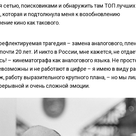
 сетью, поисковиками и обнаружить там ТОП лучших
, которая и подтолкнула меня к возобновлению
вение
кино как такового.
рефлектируемая трагедия – замена аналогового, пле
чти 20 лет. И никто в России, мне кажется, не отдае
ь! – кинематографа как аналогового языка. Не прост
евозможны и не работают в
цифре
– я имею в виду ра
 работу выразительного крупного плана, – но мы л
епрерывной и очень сложной эмоции.