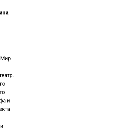
ини
,
«Мир
театр.
го
го
фа и
екта
ми