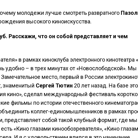
почему молодежи лучше смотреть развратного
Пазол
зрождения высокого киноискусства.
луб. Расскажи, что он собой представляет и чем
ателя» в рамках киноклуба электронного кинотеатра 
ень удобно – в трех минутах от «Новослободской». Мы
 Замечательное место, первый в России электрокино
г, знаменитый
Сергей Тютин
20 лет назад. На базе это
рия кино», сделал международный фестиваль коротко
ские фильмы по истории отечественного кинематогра
 объединить коллег-единомышленников в рамках про
ли, представляет собой такой клубный формат, где мы
есть «Кино глазами кинообозревателя», «Кино глаза
сера. И я с удовольствием влился в это начинание.