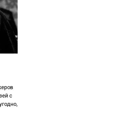
керов
зей с
угодно,