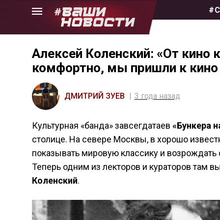
Skip
#С
to
the
content
Алексей Коленский: «От кино к
комфортно, мы пришли к кино
ДМИТРИЙ ЗУЕВ
3 года назад
Культурная «банда» завсегдатаев
«Бункера н
столице. На севере Москвы, в хорошо извес
показывать мировую классику и возрождать 
Теперь одним из лекторов и кураторов там вы
Коленский
.