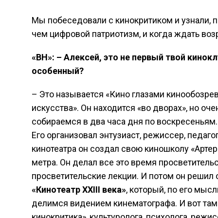
Мы побеседовали с кинокритиком и узнали, 
чем цифровой патриотизм, и когда ждать во
«ВН»: – Алексей, это не первый твой кинок
особенный?
– Это называется «Кино глазами кинообозрев
искусства». Он находится «во дворах», но оч
собираемся в два часа дня по воскресеньям.
Его организовал энтузиаст, режиссер, педаго
кинотеатра он создал свою киношколу «Арте
метра. Он делал все это время просветитель
просветительские лекции. И потом он решил
«Кинотеатр XXIII века»
, который, по его мыс
делимся видением кинематографа. И вот там 
кинокритика», культуролога, психолога, режис