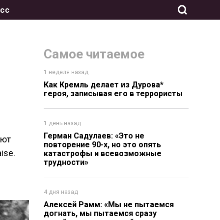
сс
Самое читаемое
1 неделя назад
Как Кремль делает из Дурова*
героя, записывая его в террористы
1 день назад
в
Герман Садулаев: «Это не
ют
повторение 90-х, но это опять
ise.
катастрофы и всевозможные
трудности»
4 дня назад
Алексей Рамм: «Мы не пытаемся
догнать, мы пытаемся сразу