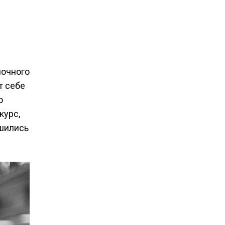
ночного
т себе
о
курс,
ишились