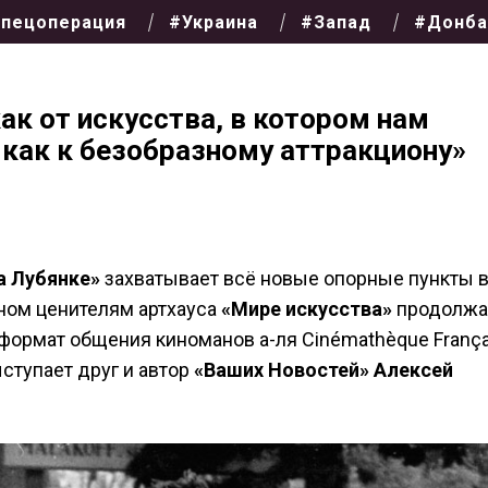
пецоперация
#Украина
#Запад
#Донба
ак от искусства, в котором нам
 как к безобразному аттракциону»
а Лубянке»
захватывает всё новые опорные пункты 
тном ценителям артхауса
«Мире искусства»
продолжа
формат общения киноманов а-ля Cinémathèque França
ступает друг и автор
«Ваших Новостей»
Алексей