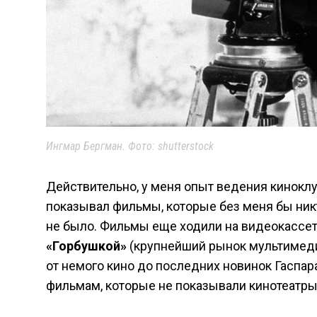
Ингмар Бергман. Фото: shutterstock
Действительно, у меня опыт ведения киноклуб
показывал фильмы, которые без меня бы никт
не было. Фильмы еще ходили на видеокассетах
«Горбушкой»
(крупнейший рынок мультимедиа
от немого кино до последних новинок Гаспар
фильмам, которые не показывали кинотеатры