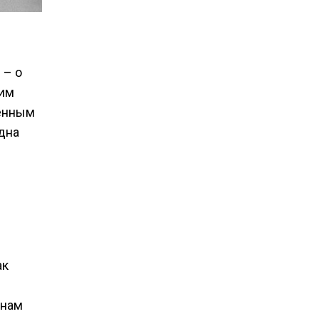
 – о
дим
венным
дна
ак
 нам