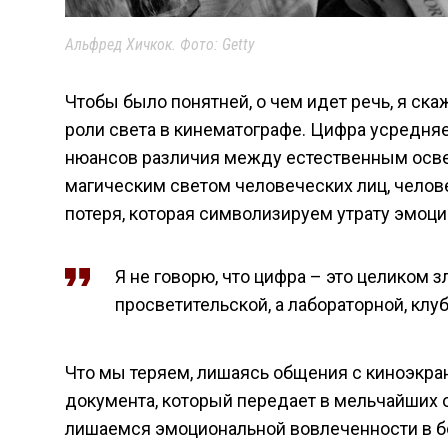
Альфред Хичкок. Фото: Getty
Чтобы было понятней, о чем идет речь, я ск
роли света в кинематографе. Цифра усредняе
нюансов различия между естественным осве
магическим светом человеческих лиц, челове
потеря, которая символизируем утрату эмоц
Я не говорю, что цифра – это целиком зл
просветительской, а лабораторной, клу
Что мы теряем
,
лишаясь
общения с киноэкран
документа, который передает в мельчайших о
лишаемся эмоциональной вовлеченности в бол