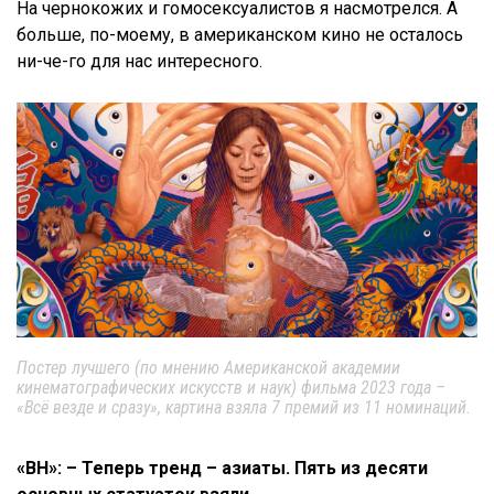
На чернокожих и гомосексуалистов я насмотрелся. А
больше, по-моему, в американском кино не осталось
ни-че-го для нас интересного.
Постер лучшего (по мнению Американской академии
кинематографических искусств и наук) фильма 2023 года –
«Всё везде и сразу», картина взяла 7 премий из 11 номинаций.
«ВН»: – Теперь тренд – азиаты. Пять из десяти