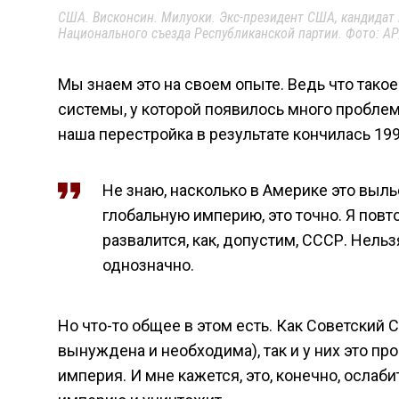
США. Висконсин. Милуоки. Экс-президент США, кандидат
Национального cъезда Республиканской партии. Фото: A
Мы знаем это на своем опыте. Ведь что тако
системы, у которой появилось много проблем
наша перестройка в результате кончилась 19
Не знаю, насколько в Америке это вылье
глобальную империю, это точно. Я повто
развалится, как, допустим, СССР. Нель
однозначно.
Но что-то общее в этом есть. Как Советский
вынуждена и необходима), так и у них это пр
империя. И мне кажется, это, конечно, ослаб