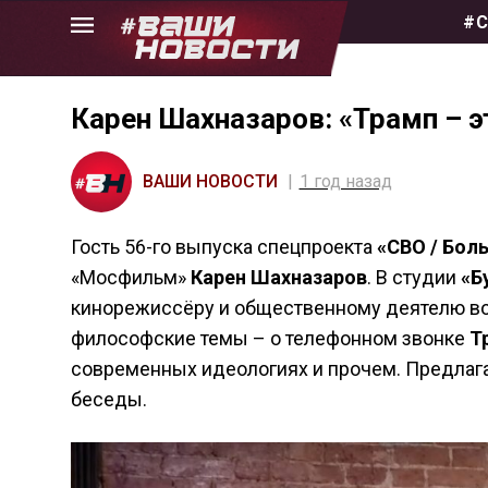
Skip
#С
to
the
content
Карен Шахназаров: «Трамп – 
ВАШИ НОВОСТИ
1 год назад
Гость 56-го выпуска спецпроекта
«СВО / Бол
«Мосфильм»
Карен Шахназаров
. В студии
«Б
кинорежиссёру и общественному деятелю воп
философские темы – о телефонном звонке
Т
современных идеологиях и прочем.
Предлаг
беседы.