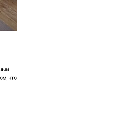
нный
ом, что