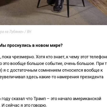
ра на Лубянке» / ВН
 Мы проснулись в новом мире?
е, пока чрезмерно. Хотя кто знает, к чему этот телефо
то это вообще большое событие, очень большое. При т
и) я с достаточным сомнением относился вообще к
преувеличивал здесь какие-то намерения президента
6 году сказал что Трамп – это начало американской
 И сейчас я это говорю.