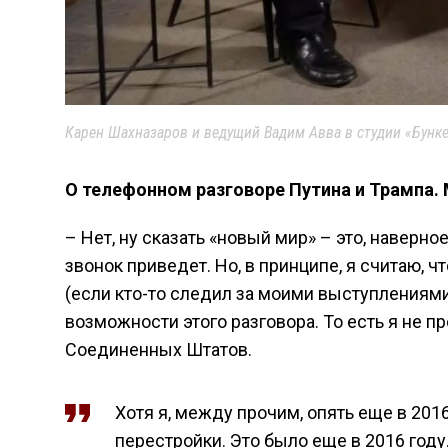
Карен Шахназаров и ведущий Вадим Авва в студии «Бунке
О телефонном разговоре Путина и Трампа.
– Нет, ну сказать «новый мир» – это, наверно
звонок приведет. Но, в принципе, я считаю, ч
(если кто-то следил за моими выступлениям
возможности этого разговора. То есть я не 
Соединенных Штатов.
Хотя я, между прочим, опять еще в 201
перестройки. Это было еще в 2016 году.