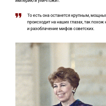
империю и уничтожит.
То есть она останется крупным, мощным
происходит на наших глазах, так похож н
и разоблачение мифов советских.