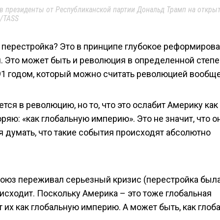
 в президенты от Республиканской партии Дональд Трамп на откры
P/TASS
е перестройка? Это в принципе глубокое реформиров
. Это может быть и революция в определенной степе
91 годом, который можно считать революцией вообще
тся в революцию, но то, что это ослабит Америку как
ряю: «как глобальную империю». Это не значит, что о
зя думать, что такие события происходят абсолютно
 Союз переживал серьезный кризис (перестройка был
оисходит. Поскольку Америка – это тоже глобальная
ит их как глобальную империю. А может быть, как глоб