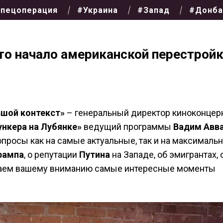
пецоперация
#Украина
#Запад
#Донба
это начало американской перестрой
ьшой контекст»
– генеральный директор киноконцер
ункера на Лубянке»
ведущий программы
Вадим Авв
росы как на самые актуальные, так и на максималь
рампа
, о репутации
Путина
на Западе, об эмигрантах, 
аем вашему вниманию самые интересные моменты