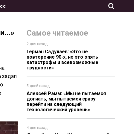
сс
ки…»
Самое читаемое
2 дня назад
Герман Садулаев: «Это не
повторение 90-х, но это опять
катастрофы и всевозможные
на
трудности»
а
задал
но
5 дней назад
о
Алексей Рамм: «Мы не пытаемся
догнать, мы пытаемся сразу
перейти на следующий
технологический уровень»
4 дня назад