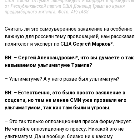
США. Айова. Оттумва. Экс-президент и кандидат в президенты
от Республиканской партии США Дональд Трамп во время
предвыборного митинга. Фото: AP/TASS
Считать ли это самоуверенное заявление на особенно
важную для россиян тему провокацией, нам рассказал
политолог и эксперт по США
Сергей Марков*
.
ВН: – Сергей Александрович*,
что вы думаете о так
называемом ультиматуме Трампа?
– Ультиматуме? А у него разве был ультиматум?
ВН: –
Естественно, это было просто заявление в
соцсети, но тем не менее СМИ уже прозвали его
ультиматумом, так как там были и угрозы.
– Это так только оппозиционная пресса формулирует.
Не читайте оппозиционную прессу. Никакой это не
ультиматум. Да и вообще, близко ни к какому