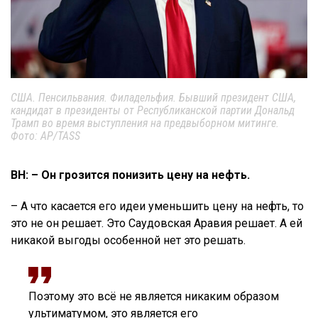
США. Пенсильвания. Филадельфия. Бывший президент США,
кандидат в президенты от Республиканской партии Дональд
Трамп во время выступления на предвыборном митинге.
Фото: AP/TASS
ВН: – Он грозится понизить цену на нефть.
– А что касается его идеи уменьшить цену на нефть, то
это не он решает. Это Саудовская Аравия решает. А ей
никакой выгоды особенной нет это решать.
Поэтому это всё не является никаким образом
ультиматумом, это является его