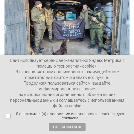
Сайт использует сервис веб-аналитики Яндекс Метрика с
помощью технологии «cookie».
О новогодних праздниках патриота
Это позволяет нам анализировать взаимодействие
посетителей с сайтом и делать его лучше.
Продолжая пользоваться сайтом, вы даёте
Ваши Новости
32965
информированное согласие
на использование ограниченного объема ваших
персональных данных и соглашаетесь с использованием
файлов cookie
2 года назад
Никита Третьяков: «Радость от окончания
Я ознакомлен(а) с условиями использования cookie и даю
согласие
конфликта будет недолгой и очень
СОГЛАСИТЬСЯ
быстро сменится горьким