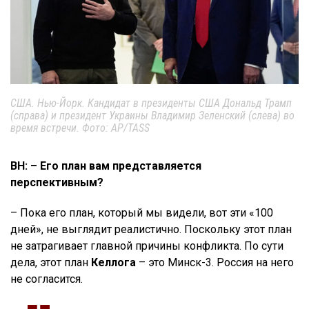
США. Нью-Йорк. Кандидат в президенты США Дональд Трамп
(справа) и президент Украины Владимир Зеленский (слева) во
время встречи. Фото: AP/TASS
ВН: – Его план вам представляется
перспективным?
– Пока его план, который мы видели, вот эти «100
дней», не выглядит реалистично. Поскольку этот план
не затрагивает главной причины конфликта. По сути
дела, этот план
Келлога
– это Минск-3. Россия на него
не согласится.