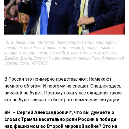
США. Висконсин. Милуоки. Экс-президент США, кандидат в
президенты от Республиканской партии Дональд Трамп и
кандидат в вице-президенты США, сенатор от штата Огайо
Джеймс Дэвид Вэнс на Национальном cъезде Республиканской
партии. Фото: AP/TASS
В России это примерно представляют. Намекают
немного об этом. И поэтому не спешат. Спешки здесь
никакой не будет. Поэтому пока у нас ожидания такие,
что не будет никакого быстрого изменения ситуации.
ВН: –
Сергей Александрович*, что вы думаете о
словах Трампа касательно роли России в победе
над фашизмом во Второй мировой войне? Это не