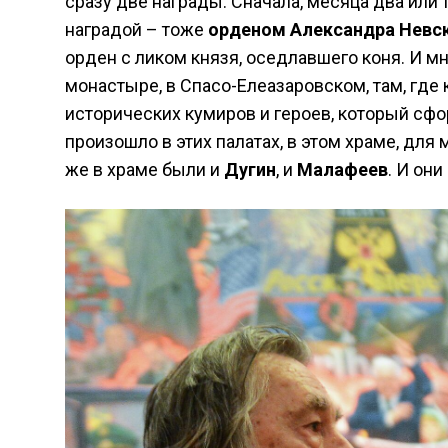
сразу две награды. Сначала, месяца два или
наградой – тоже
орденом Александра Невс
орден с ликом князя, оседлавшего коня. И м
монастыре, в Спасо-Елеазаровском, там, где
исторических кумиров и героев, который сфо
произошло в этих палатах, в этом храме, для 
же в храме были и
Дугин
, и
Малафеев
. И он