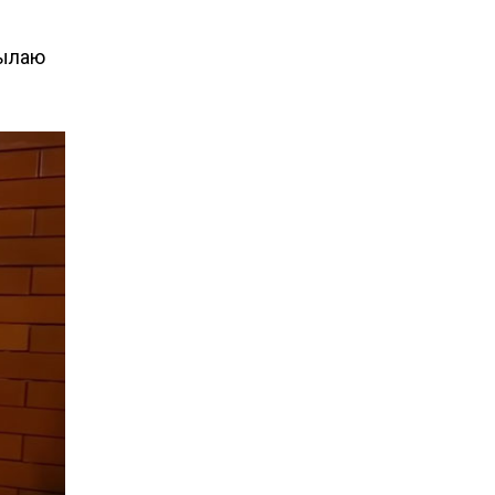
сылаю