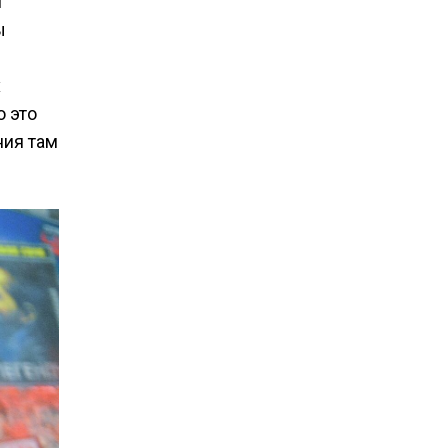
й
ы
х
о это
ния там