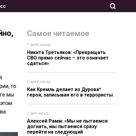
сс
йно,
Самое читаемое
7 дней назад
Никита Третьяков: «Прекращать
СВО прямо сейчас – это означает
сдаться»
й
6 дней назад
ии, то
Как Кремль делает из Дурова*
оге мы
героя, записывая его в террористы
 этом
ова
2 дня назад
Алексей Рамм: «Мы не пытаемся
догнать, мы пытаемся сразу
перейти на следующий