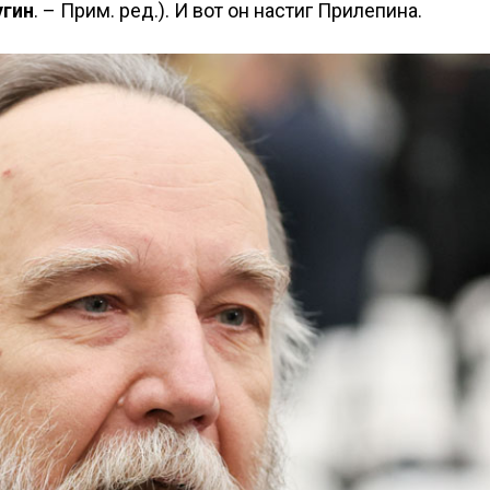
гин
. – Прим. ред.). И вот он настиг Прилепина.