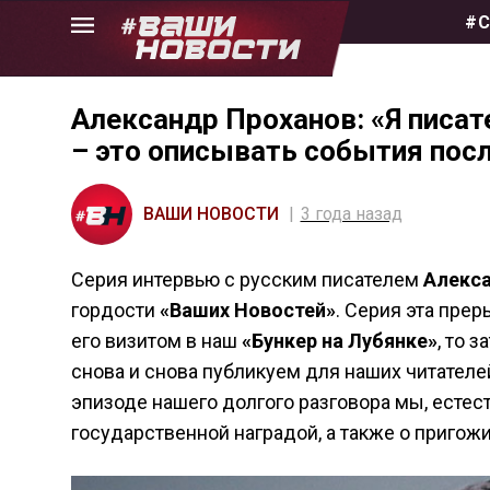
Skip
#С
to
the
content
Александр Проханов: «Я писате
– это описывать события пос
ВАШИ НОВОСТИ
3 года назад
Серия интервью с русским писателем
Алекс
гордости
«Ваших Новостей»
. Серия эта прер
его визитом в наш
«Бункер на Лубянке»
, то 
снова и снова публикуем для наших читателе
эпизоде нашего долгого разговора мы, есте
государственной наградой, а также о пригож