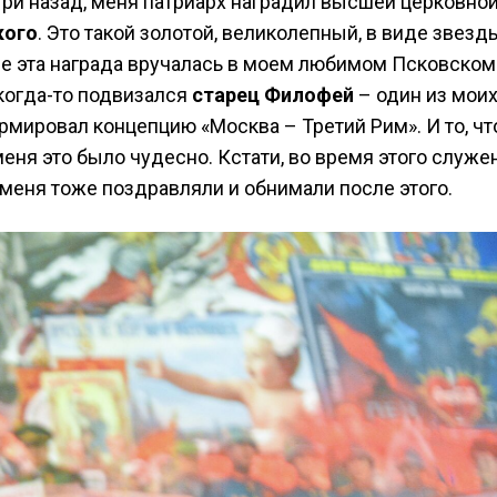
 три назад, меня патриарх наградил высшей церковно
кого
. Это такой золотой, великолепный, в виде звезд
не эта награда вручалась в моем любимом Псковском
 когда-то подвизался
старец Филофей
– один из мои
рмировал концепцию «Москва – Третий Рим». И то, чт
меня это было чудесно. Кстати, во время этого служе
и меня тоже поздравляли и обнимали после этого.