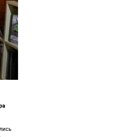
ра
ились