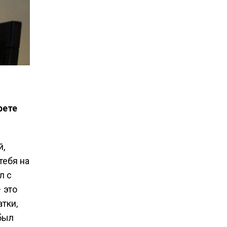
рете
й,
тебя на
л с
 это
атки,
 был