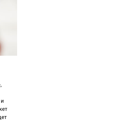
,
 и
жет
дет