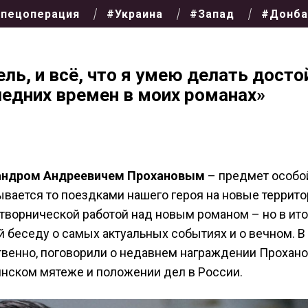
пецоперация
#Украина
#Запад
#Донба
ль, и всё, что я умею делать досто
ледних времен в моих романах»
андром Андреевичем Прохановым
– предмет особо
ывается то поездками нашего героя на новые территор
затворнической работой над новым романом – но в ит
й беседу о самых актуальных событиях и о вечном. В
ственно, поговорили о недавнем награждении Прохан
инском мятеже и положении дел в России.