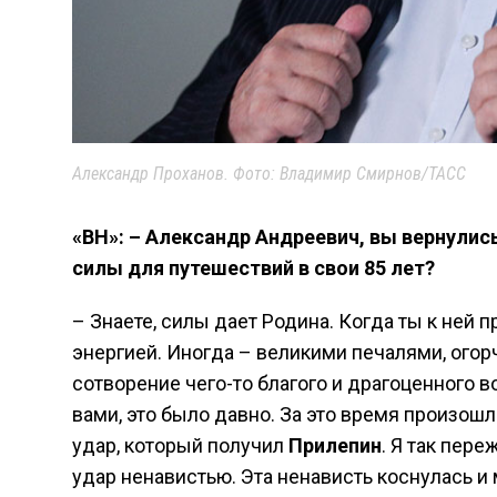
Александр Проханов. Фото: Владимир Смирнов/ТАСС
«ВН»: – Александр Андреевич, вы вернулись
силы для путешествий в свои 85 лет?
– Знаете, силы дает Родина. Когда ты к ней 
энергией. Иногда – великими печалями, огорч
сотворение чего-то благого и драгоценного в
вами, это было давно. За это время произош
удар, который получил
Прилепин
. Я так пере
удар ненавистью. Эта ненависть коснулась и 