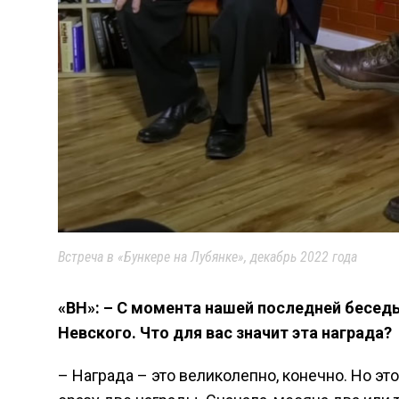
Встреча в «Бункере на Лубянке», декабрь 2022 года
«ВН»: – С момента нашей последней бесед
Невского. Что для вас значит эта награда?
– Награда – это великолепно, конечно. Но э