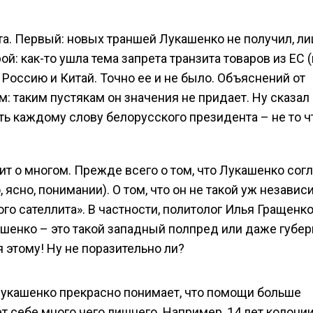
та. Первый: новых траншей Лукашенко не получил, л
: как-то ушла тема запрета транзита товаров из ЕС (
Россию и Китай. Точно ее и не было. Объяснений от
 таким пустякам он значения не придает. Ну сказал 
рить каждому слову белорусского президента – не то 
рит о многом. Прежде всего о том, что Лукашенко сог
, ясно, понимании). О том, что он не такой уж незави
ого сателлита». В частности, политолог Илья Гращенк
кашенко – это такой западный полпред или даже губер
 этому! Ну не поразительно ли?
Лукашенко прекрасно понимает, что помощи больше
ет себе много чего лишнего. Например, 14 лет колонии