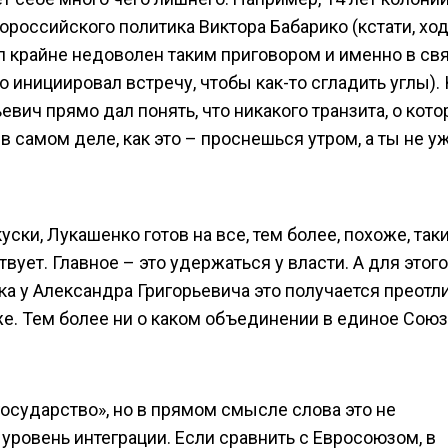
российского политика Виктора Бабарико (кстати, хо
 крайне недоволен таким приговором и именно в св
инициировал встречу, чтобы как-то сгладить углы). 
вич прямо дал понять, что никакого транзита, о кот
 в самом деле, как это – проснешься утром, а ты не у
уски, Лукашенко готов на все, тем более, похоже, так
твует. Главное – это удержаться у власти. А для этого
ка у Александра Григорьевича это получается преотл
 же. Тем более ни о каком объединении в единое Сою
осударство», но в прямом смысле слова это не
уровень интеграции. Если сравнить с Евросоюзом, в