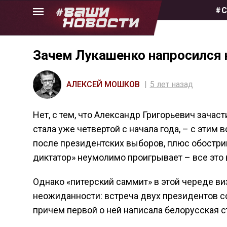
Skip
#С
to
the
content
Зачем Лукашенко напросился 
АЛЕКСЕЙ МОШКОВ
5 лет назад
Нет, с тем, что Александр Григорьевич зача
стала уже четвертой с начала года, – с этим
после президентских выборов, плюс обостри
диктатор» неумолимо проигрывает – все это 
Однако «питерский саммит» в этой череде ви
неожиданности: встреча двух президентов сос
причем первой о ней написала белорусская с