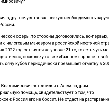
димировичу?
вич вдруг почувствовал резкую необходимость заруч
России.
ической сферы, то стороны договорились, во-первых,
 с налоговым маневром в российской нефтяной отра
на 2022 год останутся на уровне 21-го, то есть чуть м
щественно, поскольку тот же «Газпром» продает свой 
а тысячу кубов периодически превышает отметку в 30
ир Владимирович встретился с Александром
риальную помощь, свидетельствует о том, что
оен: Россия его не бросит. Не отдаст на растерзани