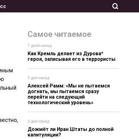
сс
Самое читаемое
7 дней назад
Как Кремль делает из Дурова*
героя, записывая его в террористы
тиным
ию
3 дня назад
Алексей Рамм: «Мы не пытаемся
ельный
догнать, мы пытаемся сразу
перейти на следующий
технологический уровень»
вестно,
3 дня назад
Дожмёт ли Иран Штаты до полной
капитуляции?