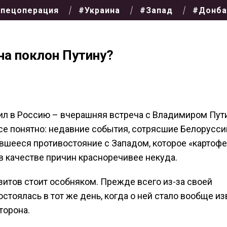
пецоперация
#Украина
#Запад
#Донба
на поклон Путину?
стил в Россию – вчерашняя встреча с Владимиром Пу
 все понятно: недавние события, сотрясшие Белорусс
вшееся противостояние с Западом, которое «картоф
в качестве причин красноречивее некуда.
зитов стоит особняком. Прежде всего из-за своей
тоялась в тот же день, когда о ней стало вообще из
торона.