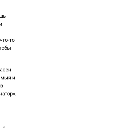
ишь
и
что-то
чтобы
ласен
симый и
ов
натор».
, к