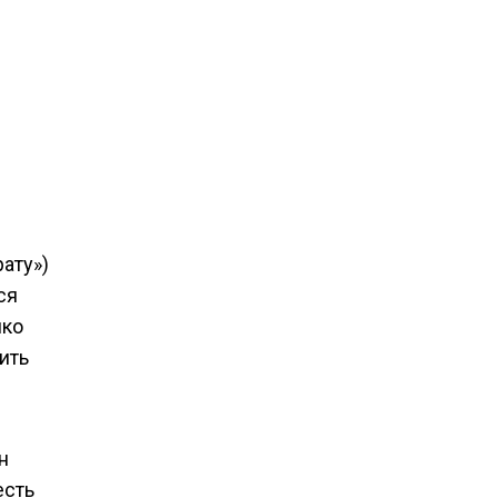
ату»)
ся
нко
ить
н
есть