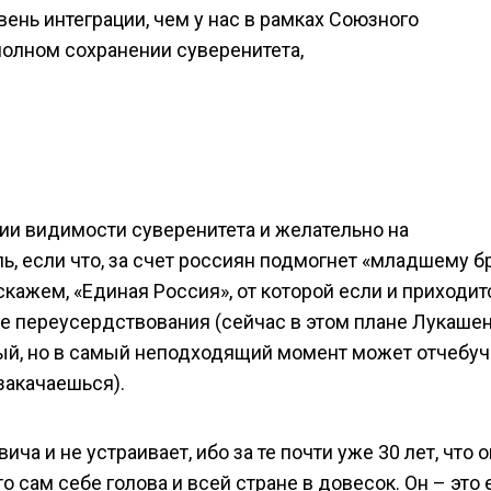
ень интеграции, чем у нас в рамках Союзного
полном сохранении суверенитета,
нии видимости суверенитета и желательно на
ь, если что, за счет россиян подмогнет «младшему бр
кажем, «Единая Россия», от которой если и приходит
не переусердствования (сейчас в этом плане Лукаше
ый, но в самый неподходящий момент может отчебуч
 закачаешься).
ича и не устраивает, ибо за те почти уже 30 лет, что о
то сам себе голова и всей стране в довесок. Он – это 