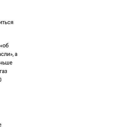
иться
 «об
сли», а
еньше
газ
0
е