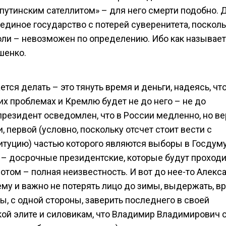
 «путинским сателлитом» – для него смерти подобно. 
в единое государство с потерей суверенитета, посколь
воли – невозможен по определению. Ибо как называе
шенко.
ется делать – это тянуть время и деньги, надеясь, чт
их проблемах и Кремлю будет не до него – не до
 президент осведомлен, что в России медленно, но в
, первой (условно, поскольку отсчет стоит вести с
итуцию) частью которого являются выборы в Госдуму
я – досрочные президентские, которые будут проходи
отом – полная неизвестность. И вот до нее-то Алекс
ему и важно не потерять лицо до зимы, выдержать, в
, с одной стороны, заверить последнего в своей
ской элите и силовикам, что Владимир Владимирович 