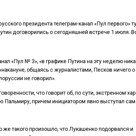
усского президента телеграм-канал «Пул первого» т
Путин договорились о сегодняшней встрече 1 июля. В
анал «Пул № 3», «в графике Путина на эту неделю ник
«накануне, общаясь с журналистами, Песков ничего о
оруссии не говорил».
говоренности, что говорит об, по сути, экстренном ха
ю Пальмиру, причем инициатором явно выступал сам
то же такого произошло, что Лукашенко подорвался и