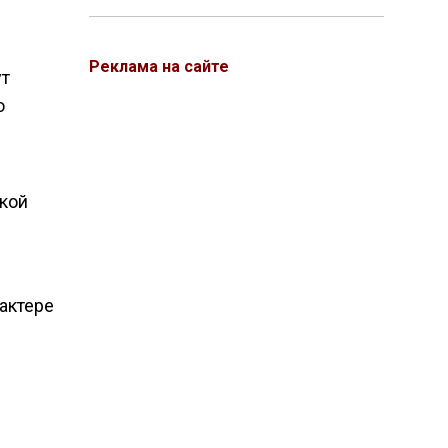
Реклама на сайте
ут
о
акой
рактере