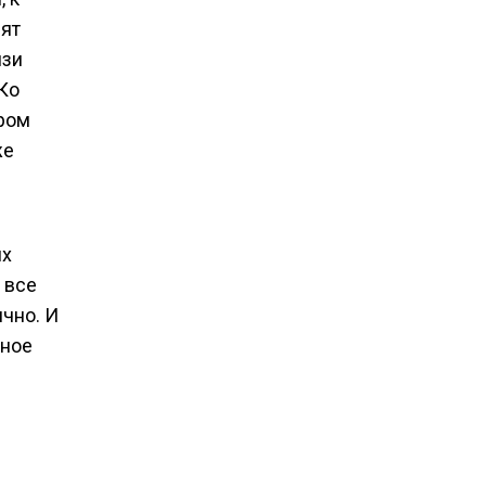
дят
язи
Ко
ором
же
их
 все
ично. И
зное