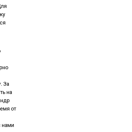
Для
ку
тся
о
ерно
. За
ть на
андр
ремя от
с нами