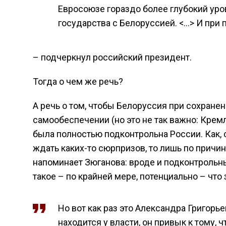
Евросоюзе гораздо более глубокий уров
государства с Белоруссией. <…> И при 
– подчеркнул российский президент.
Тогда о чем же речь?
А речь о том, чтобы Белоруссия при сохране
самообеспечении (но это не так важно: Кремл
была полностью подконтрольна России. Как, с
ждать каких-то сюрпризов, то лишь по причи
напоминает Зюганова: вроде и подконтрольн
такое – по крайней мере, потенциально – что
Но вот как раз это Александра Григорьев
находится у власти, он привык к тому, ч