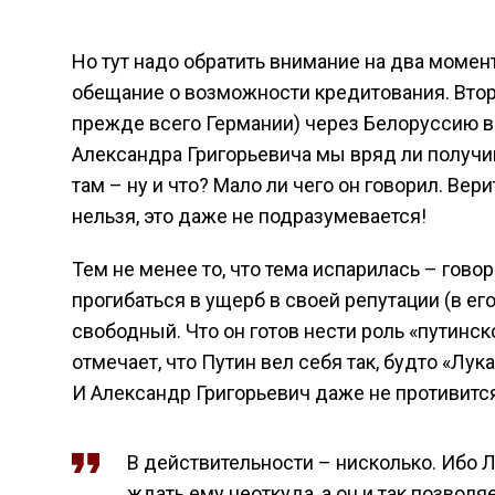
Но тут надо обратить внимание на два момен
обещание о возможности кредитования. Второй
прежде всего Германии) через Белоруссию в 
Александра Григорьевича мы вряд ли получим:
там – ну и что? Мало ли чего он говорил. Ве
нельзя, это даже не подразумевается!
Тем не менее то, что тема испарилась – гово
прогибаться в ущерб в своей репутации (в его
свободный. Что он готов нести роль «путинск
отмечает, что Путин вел себя так, будто «Лу
И Александр Григорьевич даже не противится
В действительности – нисколько. Ибо 
ждать ему неоткуда, а он и так позволя