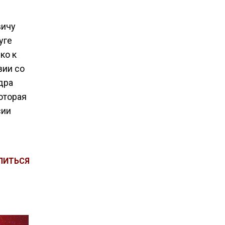
вичу
уге
ко к
вии со
дра
которая
сии
ЛИТЬСЯ