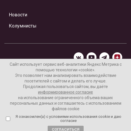
Новости
Колумнисты
Сайт использует сервис веб-аналитики Яндекс Метрика с
помощью технологии «cookie».
Материалы предоставлены редакцией Интернет-газеты
Это позволяет нам анализировать взаимодействие
«Ваши новости»
посетителей с сайтом и делать его лучше.
Продолжая пользоваться сайтом, вы даёте
Нашли ошибку? Выделите ее и нажмите Ctrl+Enter
информированное согласие
на использование ограниченного объема ваших
персональных данных и соглашаетесь с использованием
файлов cookie
16+
Согласие пользователя на обработку данных
Я ознакомлен(а) с условиями использования cookie и даю
согласие
Реклама на сайте
СОГЛАСИТЬСЯ