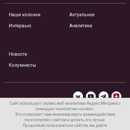
Наши колонки
Актуальное
Интервью
Аналитика
Новости
Колумнисты
Сайт использует сервис веб-аналитики Яндекс Метрика с
помощью технологии «cookie».
Материалы предоставлены редакцией Интернет-газеты
Это позволяет нам анализировать взаимодействие
«Ваши новости»
посетителей с сайтом и делать его лучше.
Продолжая пользоваться сайтом, вы даёте
Нашли ошибку? Выделите ее и нажмите Ctrl+Enter