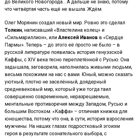
до Великого Новогорода… А дальше не знаю, потому
что четвёртая часть ещё не вышла. Ждём.
Олег Морянин создал новый мир. Ровно это сделал
Толкин
, написавший «Властелина колец» и
«Сильмариллион», или
Алексей Иванов
в «Сердце
Пармы». Теперь – до этого её просто не было – в
русской литературе появилась история генуэзской
Каффы, с XIV века тесно переплетённой с Русью. Она
задышала, заговорила, наполнилась живыми людьми,
весьма похожими на нас с вами. Юный, можно сказать
уютный, плотно не заселённый, доядерный
средневековый мир, который уже тогда таил
совершенно современные, неразрешаемые,
ментальные противоречия между Западом, Русью и
большим Востоком. «Каффа» – отличная книжка для
юношества, потому что она, в сути, история взросления
мужчины. На наших глазах подростковый эгоизм
героя в результате сознательного выбора, с