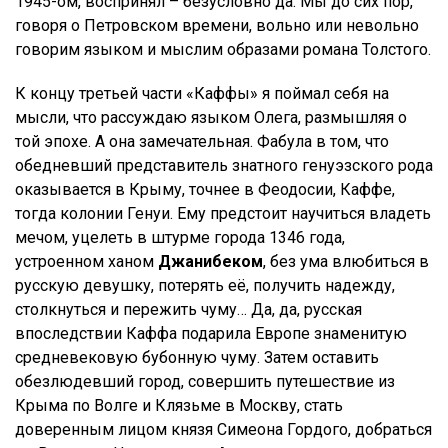
1945-ом, воспринял – безусловно да. Мы до сих пор,
говоря о Петровском времени, вольно или невольно
говорим языком и мыслим образами романа Толстого.
К концу третьей части «Каффы» я поймал себя на
мысли, что рассуждаю языком Олега, размышляя о
той эпохе. А она замечательная. Фабула в том, что
обедневший представитель знатного генуэзского рода
оказывается в Крыму, точнее в Феодосии, Каффе,
тогда колонии Генуи. Ему предстоит научиться владеть
мечом, уцелеть в штурме города 1346 года,
устроенном ханом
Джанибеком
, без ума влюбиться в
русскую девушку, потерять её, получить надежду,
столкнуться и пережить чуму… Да, да, русская
впоследствии Каффа подарила Европе знаменитую
средневековую бубонную чуму. Затем оставить
обезлюдевший город, совершить путешествие из
Крыма по Волге и Клязьме в Москву, стать
доверенным лицом князя Симеона Гордого, добраться