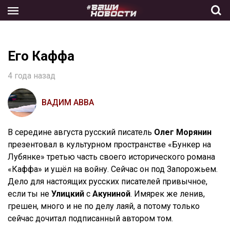
Skip
to
the
content
Его Каффа
4 года назад
ВАДИМ АВВА
В середине августа русский писатель
Олег Морянин
презентовал в культурном пространстве «Бункер на
Лубянке» третью часть своего исторического романа
«Каффа» и ушёл на войну. Сейчас он под Запорожьем.
Дело для настоящих русских писателей привычное,
если ты не
Улицкий
с
Акуниной
. Имярек же ленив,
грешен, много и не по делу лаяй, а потому только
сейчас дочитал подписанный автором том.