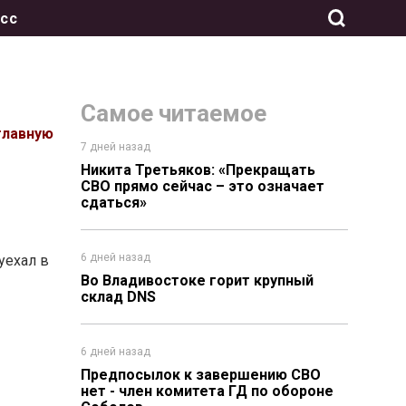
сс
Самое читаемое
главную
7 дней назад
Никита Третьяков: «Прекращать
СВО прямо сейчас – это означает
сдаться»
6 дней назад
уехал в
Во Владивостоке горит крупный
склад DNS
6 дней назад
Предпосылок к завершению СВО
нет - член комитета ГД по обороне