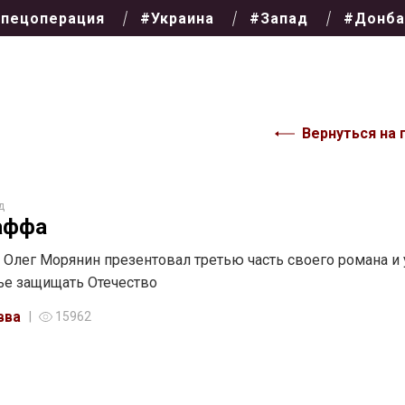
пецоперация
#Украина
#Запад
#Донба
Вернуться на 
д
аффа
 Олег Морянин презентовал третью часть своего романа и 
е защищать Отечество
вва
15962