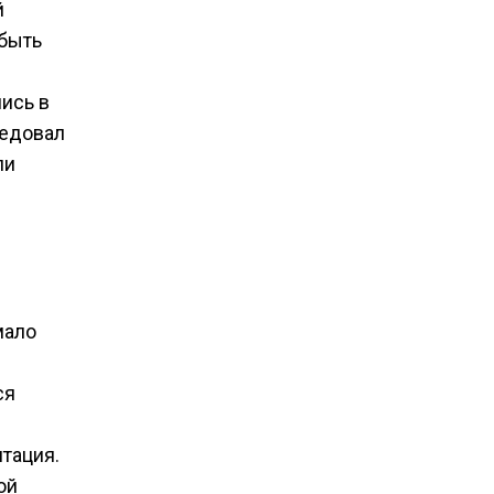
й
 быть
лись в
ведовал
ли
мало
ся
тация.
ой