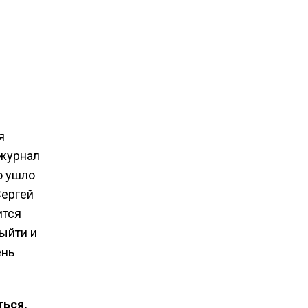
я
 журнал
о ушло
Сергей
ится
ыйти и
ень
ться,