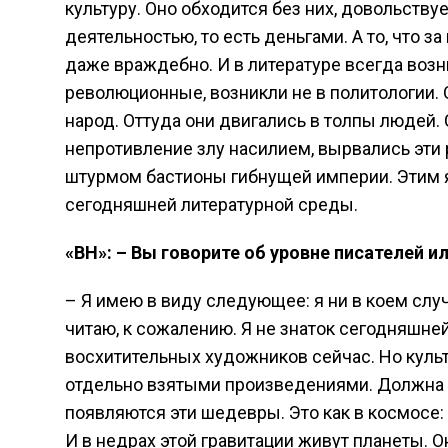
культуру. Оно обходится без них, довольств
деятельностью, то есть деньгами. А то, что з
даже враждебно. И в литературе всегда возн
революционные, возникли не в политологии. О
народ. Оттуда они двигались в толпы людей.
непротивление злу насилием, вырвались эт
штурмом бастионы гибнущей империи. Этим я
сегодняшней литературной среды.
«ВН»: – Вы говорите об уровне писателей и
– Я имею в виду следующее: я ни в коем слу
читаю, к сожалению. Я не знаток сегодняшней
восхитительных художников сейчас. Но культ
отдельно взятыми произведениями. Должна б
появляются эти шедевры. Это как в космосе:
И в недрах этой гравитации живут планеты. 