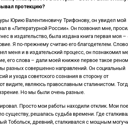
азывал протекцию?
туры Юрию Валентиновичу Трифонову, он увидел мой
вал в «Литературной России». Он позвонил мне, проси
тнес в издательство, была издана книга первая моя –
ловие. Я по-прежнему считаю его благодетелем. Слово
ввел меня и в издательский процесс, он познакомил м
е, его слова – дали моей книжке первое такое реном
 мы разных совершенно направлений. Он социальный
ий и ухода советского сознания в сторону от
вот видите, являюсь православным сталинистом. Тогд
ззрение. Но мы были очень разные.
ировал. Просто мои работы находили отклик. Мои по
 по существу, решалась судьба времени. Где сталкива
рый Тобольск, древний, сталкивался с мощным могуч