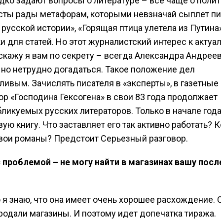
дко задают вопросы о литературе – все чаще о полит
сты рады метафорам, которыми невзначай сыплет пи
 русской истории», «Горящая птица улетела из Путина»
и для статей. Но этот журналистский интерес к актуа
скажу я вам по секрету – всегда Александра Андрее
, но нетрудно догадаться. Такое положение дел
ливым. Зачислять писателя в «эксперты», в газетные
р «Господина Гексогена» в свои 83 года продолжает
ликуемых русских литераторов. Только в начале год
ю книгу. Что заставляет его так активно работать? К
вои романы? Предстоит Серьезный разговор.
с проблемой – не могу найти в магазинах вашу по
о я знаю, что она имеет очень хорошее расхождение. 
одали магазины. И поэтому идет допечатка тиража.