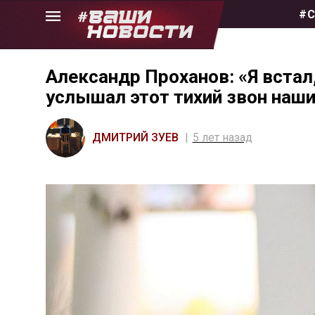
Skip
#С
to
the
content
Александр Проханов: «Я встал
услышал этот тихий звон наш
ДМИТРИЙ ЗУЕВ
5 лет назад