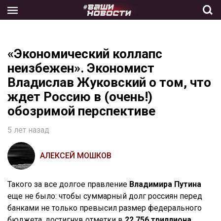
Skip
to
the
content
«Экономический коллапс
неизбежен». Экономист
Владислав Жуковский о том, что
ждет Россию в (очень!)
обозримой перспективе
5 лет назад
АЛЕКСЕЙ МОШКОВ
Такого за все долгое правление
Владимира Путина
еще не было: чтобы суммарный долг россиян перед
банками не только превысил размер федерального
бюджета, достигнув отметки в
22,756 триллиона