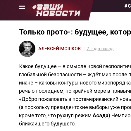
Skip
#С
to
the
content
Только прото-: будущее, кото
АЛЕКСЕЙ МОШКОВ
2 года назад
Какое будущее – в смысле новой геополитич
глобальной безопасности – ждёт мир после 
иначе – каковы контуры нового миропорядк
речь о последнем, по крайней мере в привыч
«Добро пожаловать в постамериканский новы
(а поскольку президентские выборы уже прошл
кроме того, что рухнул режим
Асада
) Чемпио
ближайшего будущего.