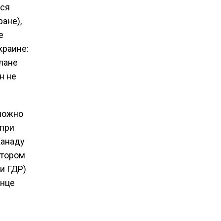
лся
ане),
е
краине:
плане
н не
 можно
 при
Канаду
отором
и ГДР)
онце