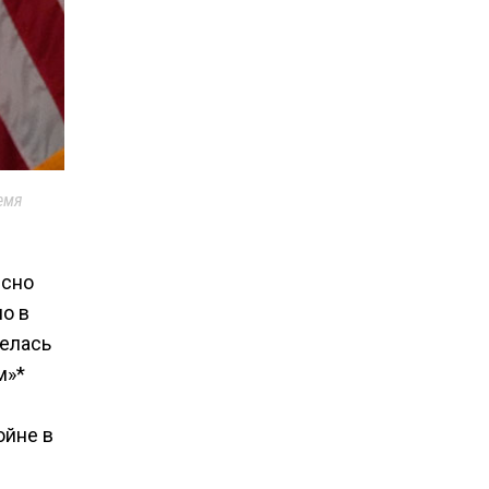
емя
есно
о в
релась
м»*
ойне в