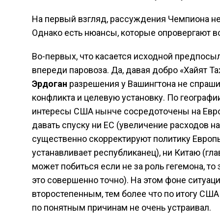
На первый взгляд, рассуждения Чемпиона не 
Однако есть нюансы, которые опровергают вс
Во-первых, что касается исходной предпосы
впереди паровоза. Да, давая добро «Хайят Т
Эрдоган
разрешения у Вашингтона не спраши
конфликта и целевую установку. По географии
интересы США нынче сосредоточены на Европ
давать спуску ни ЕС (увеличение расходов на 
существенно скорректируют политику Европы
устанавливает республиканец), ни Китаю (гл
может побиться если не за роль гегемона, т
это совершенно точно). На этом фоне ситуац
второстепенным, тем более что по итогу США
по понятным причинам не очень устраивал.