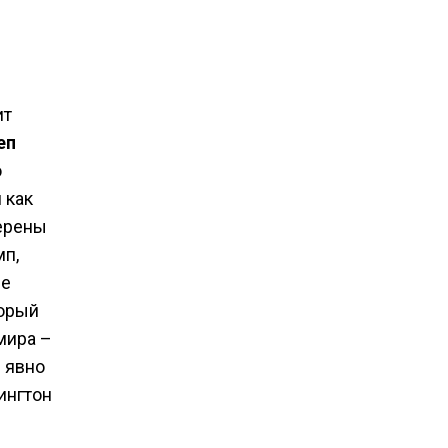
ит
еп
ю
 как
ерены
мп,
ые
торый
мира –
 явно
ингтон