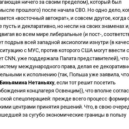
лагающая ничего за своим пределом), который был
мысле прошлого) после начала СВО. Но одно дело, ко
ается «восточный автократ», и совсем другое, когда 
 пусть и декларативно, но несли на своих знаменах 
вигая во всем мире либеральные (и пост-, соответст
ет подрыв всей западной аксиологии изнутри (в каче
ситуацию с МУС, против которого США могут ввести 
т CNN, уже поддержала Палата представителей), что
истему международного права, делая ее декоративно
ельными к исполнению (так, Польша уже заявила, что
Биньямина Нетаньяху
, если тот решит посетить
бождения концлагеря Освенцим)), что вполне соглас
нской спецоперацией: прежде всего процесс формир
ькими центрами принятия решений. Что, в свою очеред
ышедшей за сугубо экономические границы в пользу