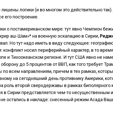
лишены логики (и во многом это действительно так).
е его построение.
лки о постамериканском мире: тут явно Чемпион беж
ахрир аш-Шам»* на военную эскалацию в Сирии,
Редж
вал. Но тут надо иметь в виду следующее: географи
: конфликт носил периферийный характер, в то время
е и Тихоокеанском регионе. И тут США явно не нам
оборону до 5 процентов от ВВП, как того требует Тра
 по всем направлениям, причем в тех рамках, котор
авному на сегодняшний день противнику Америки, ко
о за роль второй сверхдержавы в рамках биполярного 
ия в Сирии представляется чем-то несущественным и
 не остались в накладе: снесенный режим Асада Ваш