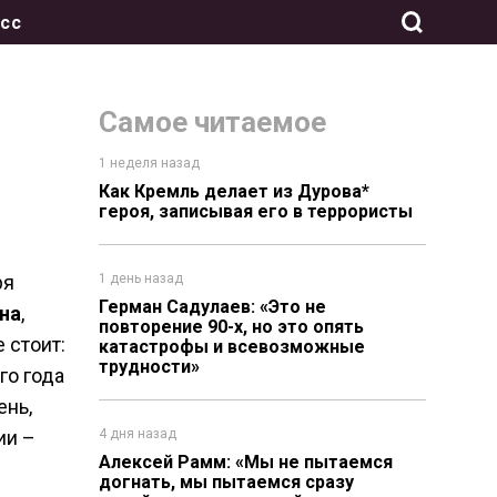
сс
Самое читаемое
1 неделя назад
Как Кремль делает из Дурова*
героя, записывая его в террористы
ря
1 день назад
Герман Садулаев: «Это не
на
,
повторение 90-х, но это опять
 стоит:
катастрофы и всевозможные
трудности»
го года
ень,
ии –
4 дня назад
Алексей Рамм: «Мы не пытаемся
догнать, мы пытаемся сразу