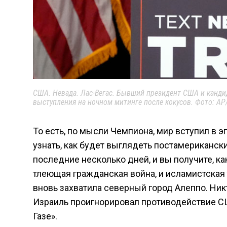
США. Невада. Лас-Вегас. Бывший президент США и канди
выступления на ночном митинге после кокусов. Фото: AP
То есть, по мысли Чемпиона, мир вступил в э
узнать, как будет выглядеть постамерикански
последние несколько дней, и вы получите, ка
тлеющая гражданская война, и исламистская
вновь захватила северный город Алеппо. Ник
Израиль проигнорировал противодействие С
Газе».