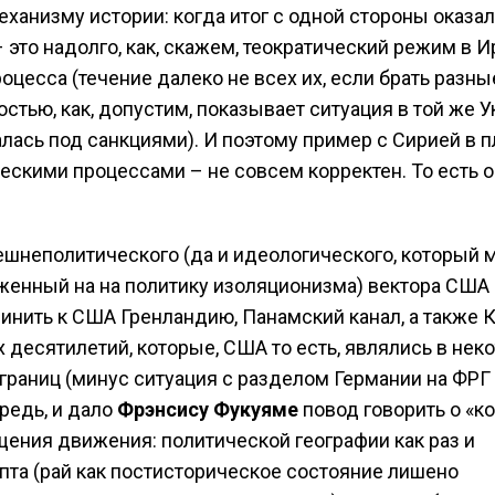
ханизму истории: когда итог с одной стороны оказа
 это надолго, как, скажем, теократический режим в Ир
оцесса (течение далеко не всех их, если брать разны
стью, как, допустим, показывает ситуация в той же У
малась под санкциями). И поэтому пример с Сирией в 
скими процессами – не совсем корректен. То есть о
нешнеполитического (да и идеологического, который
оженный на на политику изоляционизма) вектора США
инить к США Гренландию, Панамский канал, а также 
 десятилетий, которые, США то есть, являлись в нек
раниц (минус ситуация с разделом Германии на ФРГ 
редь, и дало
Фрэнсису Фукуяме
повод говорить о «к
щения движения: политической географии как раз и
пта (рай как постисторическое состояние лишено