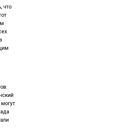
, что
тот
ем
сех
в
ущим
ов:
анский
 могут
сада
гали