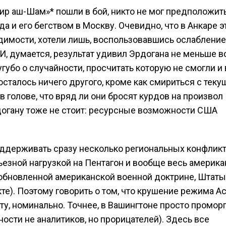
ир аш-Шам»* пошли в бой, никто не мог предположить
а и его бегством в Москву. Очевидно, что в Анкаре э
идимости, хотели лишь, воспользовавшись ослаблени
 И, думается, результат удивил Эрдогана не меньше в
угубо о случайности, просчитать которую не смогли и 
осталось ничего другого, кроме как смириться с тек
 голове, что вряд ли они бросят курдов на произвол
догану тоже не стоит: ресурсные возможности США
оддерживать сразу несколько региональных конфликт
рьезной нагрузкой на Пентагон и вообще весь америк
о обновленной американской военной доктрине, Штаты
те). Поэтому говорить о том, что крушение режима А
у, номинально. Точнее, в Вашингтоне просто промор
сти не аналитиков, но прорицателей). Здесь все