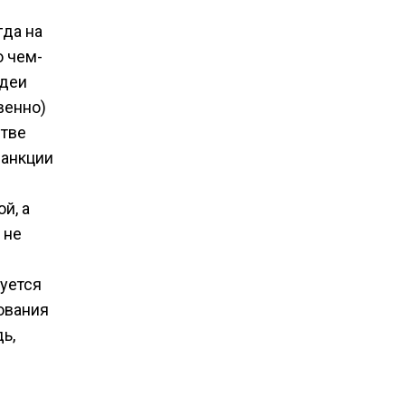
гда на
о чем-
идеи
венно)
стве
санкции
й, а
 не
уется
ования
ь,