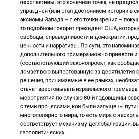
перспективы: это конечная точка, не предпо
упразднен (или стал достоянием истории в с
аксиомы Запада – с его точки зрения – покуш
то подобном говорит президент США, которые
свободы, справедливости и демократии, прод
ценности и нарративы. По сути, это напомина
дополнительного примера можно привести и 
(соответствующий законопроект, как сообщае
ломает всю выпестованную за десятилетия с
решения, принимаемые в ее рамках, необязат
станет арестовывать израильского премьера
мероприятия по случаю 80-й годовщины осво
с теми процессами, кои были запущены пути
многополярного мира, то есть мира с нескол
соответствует механизму деглобализации, в
геополитических.