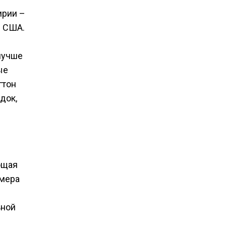
ирии –
и США.
лучше
ые
гтон
док,
ющая
имера
ьной