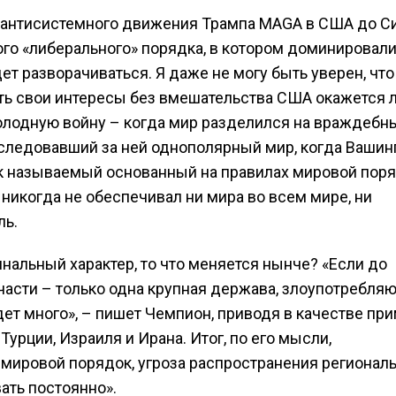
от антисистемного движения Трампа MAGA в США до С
ого «либерального» порядка, в котором доминировал
дет разворачиваться. Я даже не могу быть уверен, что
ть свои интересы без вмешательства США окажется 
холодную войну – когда мир разделился на враждебн
оследовавший за ней однополярный мир, когда Вашин
к называемый основанный на правилах мировой поря
 никогда не обеспечивал ни мира во всем мире, ни
ль.
нальный характер, то что меняется нынче? «Если до
части – только одна крупная держава, злоупотребля
дет много», – пишет Чемпион, приводя в качестве пр
урции, Израиля и Ирана. Итог, по его мысли,
 мировой порядок, угроза распространения регионал
ать постоянно».