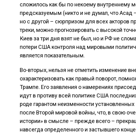
сложилось как бы по некоему внутреннему ме
предсказуемым (никто и не думал, что Асад –
но с другой – сюрпризом для всех акторов пр
треки, можно прогнозировать с высокой точно
Киев за три дня взят не был, но и РФ не сло
потери США контроля над мировыми политиче
является показательным.
Во-вторых, нельзя не отметить изменение в
охарактеризовать как правый поворот, помн
Трампе. Его заявления о намерениях присоед
идут в противу всей политике США последних
роде гарантом неизменности установленных г
после Второй мировой войны, что, в свою оче
истории» в смысле – прежде всего – прекра
навсегда определенного и застывшего конце