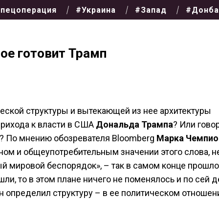
пецоперация
#Украина
#Запад
#Донба
рое готовит Трамп
еской структуры и вытекающей из нее архитектуры
прихода к власти в США
Дональда Трампа
? Или гово
а? По мнению обозревателя Bloomberg
Марка Чемпио
ном и общеупотребительным значении этого слова, не
й мировой беспорядок», – так в самом конце прошло
и, то в этом плане ничего не поменялось и по сей д
н определил структуру – в ее политическом отношен