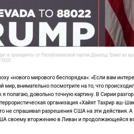
дат в президенты от Республиканской партии Дональд Трамп во вр
/TASS
поху «нового мирового беспорядка»: «Если вам интер
й мир, внимательно посмотрите на то, что происходил
к я полагаю, довольно точную картину. В Сирии разго
 террористическая организация «Хайят Тахрир аш-Ша
то не спрашивал разрешения США на эти действия. А
ША своему вторжению в Ливан и продолжающейся в