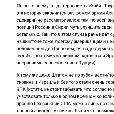
Плюс ко всему когда террористы «Хайят Тахр
эта история закончится разгромом армии Асад
сценарий не рассматривался: там, по всей в
позиций России в Сирии, чуть улучшить свои.
остальных. Так что в этом случае речь идёт с
Вашингтоне тоже, поэтому американцам и не 
положением дел (впрочем, тут надо держать в
судьбы, поэтому уж слишком радоваться Эр
несравнимо серьезнее оных Турции).
К тому же даже Штатам не по зубам вести/п
Украина и Израиль и без того стали очень се
ВПК (кстати, не стоит забывать, что согласн
участвовать только в одном военном конфлик
прошло без санкции США, можно лишь по факт
данный эпизод (тут нужны были уже возможно