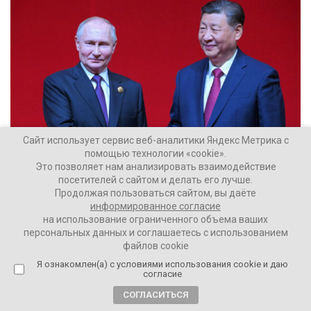
Сайт использует сервис веб-аналитики Яндекс Метрика с
помощью технологии «cookie».
Это позволяет нам анализировать взаимодействие
посетителей с сайтом и делать его лучше.
Продолжая пользоваться сайтом, вы даёте
На что похожа суверенизация рунета
информированное согласие
на использование ограниченного объема ваших
персональных данных и соглашаетесь с использованием
Дмитрий Зуев
375948
файлов cookie
Я ознакомлен(а) с условиями использования cookie и даю
согласие
СОГЛАСИТЬСЯ
4 месяца назад
Никита Третьяков: «Иран победил, потому