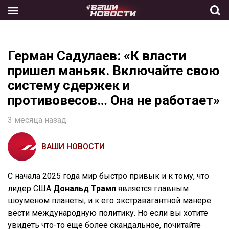
Skip
to
the
content
Герман Садулаев: «К власти
пришел маньяк. Включайте свою
систему сдержек и
противовесов… Она не работает»
3 месяца назад
ВАШИ НОВОСТИ
С начала 2025 года мир быстро привык и к тому, что
лидер США
Дональд Трамп
является главным
шоуменом планеты, и к его экстравагантной манере
вести международную политику. Но если вы хотите
увидеть что-то еще более скандальное, почитайте