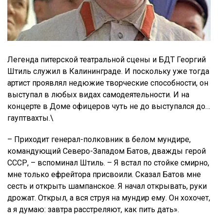
Легенда питерской театральной сцены и БДТ Георгий
Штиль служил в Калининграде. И поскольку уже тогда
артист проявлял недюжие творческие способности, он
выступал в любых видах самодеятельности. И на
концерте в Доме офицеров чуть не до выступался до…
гауптвахты.\
– Приходит генерал-полковник в белом мундире,
командующий Северо-Западом Батов, дважды герой
СССР, – вспоминал Штиль. – Я встал по стойке смирно,
мне только ефрейтора присвоили. Сказал Батов мне
сесть и открыть шампанское. Я начал открывать, руки
дрожат. Открыл, а вся струя на мундир ему. Он хохочет,
а я думаю: завтра расстреляют, как пить дать».