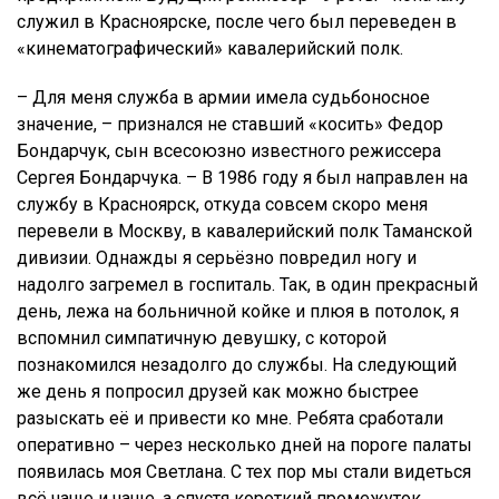
служил в Красноярске, после чего был переведен в
«кинематографический» кавалерийский полк.
– Для меня служба в армии имела судьбоносное
значение, – признался не ставший «косить» Федор
Бондарчук, сын всесоюзно известного режиссера
Сергея Бондарчука. – В 1986 году я был направлен на
службу в Красноярск, откуда совсем скоро меня
перевели в Москву, в кавалерийский полк Таманской
дивизии. Однажды я серьёзно повредил ногу и
надолго загремел в госпиталь. Так, в один прекрасный
день, лежа на больничной койке и плюя в потолок, я
вспомнил симпатичную девушку, с которой
познакомился незадолго до службы. На следующий
же день я попросил друзей как можно быстрее
разыскать её и привести ко мне. Ребята сработали
оперативно – через несколько дней на пороге палаты
появилась моя Светлана. С тех пор мы стали видеться
всё чаще и чаще, а спустя короткий промежуток