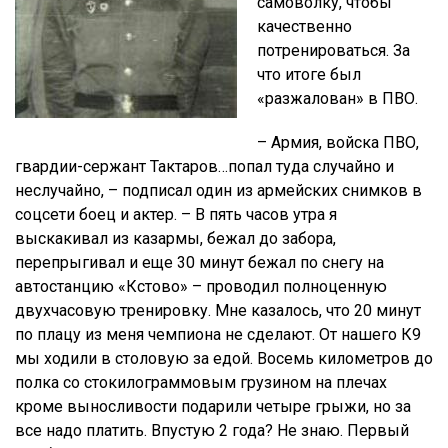
самоволку, чтобы
качественно
потренироваться. За
что итоге был
«разжалован» в ПВО.
– Армия, войска ПВО,
гвардии-сержант Тактаров…попал туда случайно и
неслучайно, – подписал один из армейских снимков в
соцсети боец и актер. – В пять часов утра я
выскакивал из казармы, бежал до забора,
перепрыгивал и еще 30 минут бежал по снегу на
автостанцию «Кстово» – проводил полноценную
двухчасовую тренировку. Мне казалось, что 20 минут
по плацу из меня чемпиона не сделают. От нашего К9
мы ходили в столовую за едой. Восемь километров до
полка со стокилограммовым грузином на плечах
кроме выносливости подарили четыре грыжи, но за
все надо платить. Впустую 2 года? Не знаю. Первый