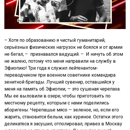
– Хотя по образованию я чистый гуманитарий,
серьёзных физических нагрузок не боялся и от армии
не бегал, – признавался ведущий. – И ничуть об этом
не жалею, потому что меня направили на службу в
Эфиопию! Три года я служил лейтенантом-
переводчиком при военном советнике командира
зенитной бригады. Лучший сувенир, оставшийся у
меня на память об Эфиопии, — это сушеная черепаха.
Мы ее выловили в озере, чтобы приготовить по
местному рецепту, которым с нами поделились
аборигены. Черепашье мясо — зеленое, но, если его
жарить, становится белым, как куриное. Остатки этого
деликатеса я засушил, отполировал, привез в Москву