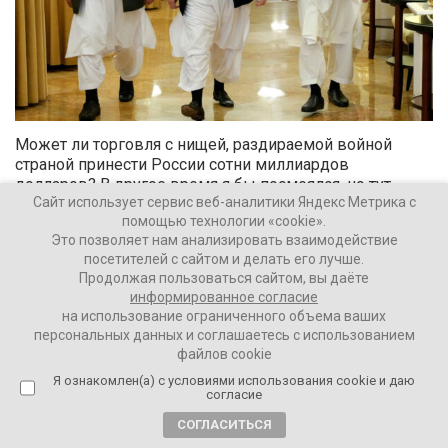
Может ли торговля с нищей, раздираемой войной
страной принести России сотни миллиардов
долларов? В другое время я бы посмеялся, но тут
Сайт использует сервис веб-аналитики Яндекс Метрика с
выясняется интересное…
помощью технологии «cookie».
Георгий Зотов
Это позволяет нам анализировать взаимодействие
20974
посетителей с сайтом и делать его лучше.
Продолжая пользоваться сайтом, вы даёте
информированное согласие
на использование ограниченного объема ваших
3 года назад
персональных данных и соглашаетесь с использованием
Один мальчик проговорился
файлов cookie
Я ознакомлен(а) с условиями использования cookie и даю
согласие
СОГЛАСИТЬСЯ