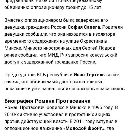
предъявлены не были. По вышеуказанному
обвинению оппозиционеру грозит до 15 лет.
Вместе с оппозиционером была задержана его
девушка, гражданка России
София Сапега
. Родители
девушки сообщили, что она находится в изоляторе
временного содержания на улице Окрестина в
Минске. Министр иностранных дел Сергей Лавров
ранее сообщил, что МИД РФ запросил консульский
доступ к задержанной гражданке России.
Председатель КГБ республики
Иван Тертель
также
заявил, что обвиняемый дает признательные
показания и уже назвал своих спонсоров и заказчиков.
Биография Романа Протасевича
Роман Протасевич родился в Минске в 1995 году. В
2010-х активно участвовал в протестных акциях
против действующей власти. В 2011 году вступил в
оппозиционное движение «
Молодой фронт
», где