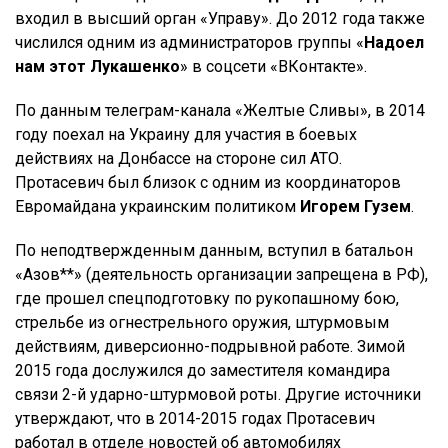
входил в высший орган «Управу». До 2012 года также
числился одним из администраторов группы «
Надоел
нам этот Лукашенко
» в соцсети «ВКонтакте».
По данным телеграм-канала «Желтые Сливы», в 2014
году поехал на Украину для участия в боевых
действиях на Донбассе на стороне сил АТО.
Протасевич был близок с одним из координаторов
Евромайдана украинским политиком
Игорем Гузем
.
По неподтвержденным данным, вступил в батальон
«Азов**» (деятельность организации запрещена в РФ),
где прошел спецподготовку по рукопашному бою,
стрельбе из огнестрельного оружия, штурмовым
действиям, диверсионно-подрывной работе. Зимой
2015 года дослужился до заместителя командира
связи 2-й ударно-штурмовой роты. Другие источники
утверждают, что в 2014-2015 годах Протасевич
работал в отделе новостей об автомобилях