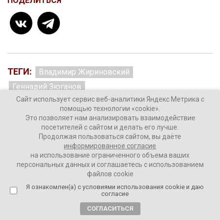
ПОДЕЛИТЬСЯ
ТЕГИ:
Владимир Жириновский
Геннадий Зюганов
Сайт использует сервис веб-аналитики Яндекс Метрика с
помощью технологии «cookie».
Это позволяет нам анализировать взаимодействие
посетителей с сайтом и делать его лучше.
Комментировать
Продолжая пользоваться сайтом, вы даёте
информированное согласие
на использование ограниченного объема ваших
персональных данных и соглашаетесь с использованием
файлов cookie
Я ознакомлен(а) с условиями использования cookie и даю
Политолог Сергей Марков* о
согласие
том, почему в Москве не верят
СОГЛАСИТЬСЯ
обвинениям в государственном