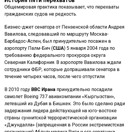
История пяти перехватов
Общемировая практика показывает, что перехваты
гражданских судов не редкость.
Бизнес-джет сенатора от Пензенской области Андрея
Вавилова, следовавший по маршруту Москва-
Барбадос-Аспен, был принудительно посажен в
аэропорту Палм-Бич (
США
) 5 января 2004 года по
требованию федерального прокурора округа
Северная Калифорния. В аэропорте Вавилова ждали
сотрудники ФБР, которые допрашивали сенатора в
течение четырех часов, после чего отпустили.
В 2010 году
ВВС Ирана
принудительно посадили
самолет Boeing 737 авиакомпании «Кыргызстан»,
летевший из Дубая в Бишкек. Это было сделано ради
задержания лидера действующей на юго-востоке
страны суннитской террористической организации
«Джундалла» (запрещенная в России экстремистская
организация) Абдульмалика Риги и его соратника.