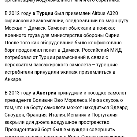
В 2012 году
в Турции
был приземлен Airbus A320
сирийской авиакомпании, следовавший по маршруту
Москва – Дамаск. Самолет обыскали в поисках
военного груза для министерства обороны Сирии.
После того как оборудование было конфисковано
борт продолжил полет в Дамаск. Российский МИД
потребовал от Турции разъяснений в связи с
перехватом пассажирского самолета – турецкие
истребители принудили экипаж приземлиться в
Анкаре.
В 2013 году
в Австрии
принудили к посадке самолет
президента Боливии Эво Моралеса. Из-за слухов о
том, что на борту самолета может находиться Эдвард
Сноуден, Франция, Италия, Испания и Португалия
закрыли для джета воздушное пространство.
Президентский борт был вынужден совершить
промежуточную посадку в Вене. Среди пассажиров