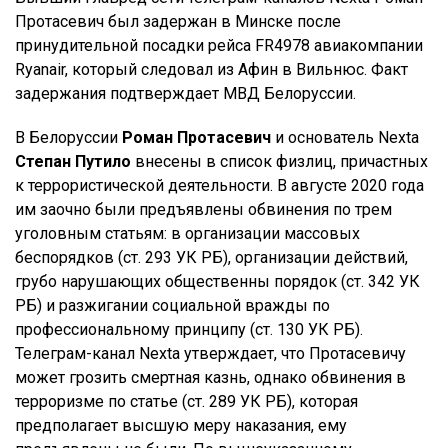
Протасевич был задержан в Минске после
принудительной посадки рейса FR4978 авиакомпании
Ryanair, который следовал из Афин в Вильнюс. Факт
задержания подтверждает МВД Белоруссии.
В Белоруссии
Роман Протасевич
и основатель Nexta
Степан Путило
внесены в список физлиц, причастных
к террористической деятельности. В августе 2020 года
им заочно были предъявлены обвинения по трем
уголовным статьям: в организации массовых
беспорядков (ст. 293 УК РБ), организации действий,
грубо нарушающих общественны порядок (ст. 342 УК
РБ) и разжигании социальной вражды по
профессиональному принципу (ст. 130 УК РБ).
Телеграм-канал Nexta утверждает, что Протасевичу
может грозить смертная казнь, однако обвинения в
терроризме по статье (ст. 289 УК РБ), которая
предполагает высшую меру наказания, ему