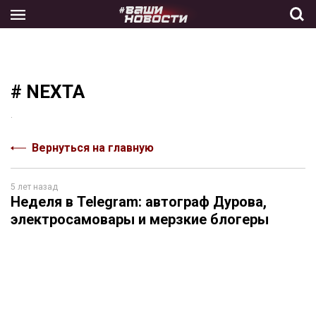
Skip
to
the
content
# NEXTA
.
Вернуться на главную
5 лет назад
Неделя в Telegram: автограф Дурова,
электросамовары и мерзкие блогеры