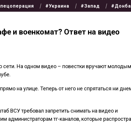
пецоперация
#Украина
#Запад
#Донба
афе и военкомат? Ответ на видео
по сети. На одном видео – повестки вручают молоды
убе.
ямо на улице. Теперь от него не спрятаться ни днем
штаб ВСУ требовал запретить снимать на видео и
гим администраторам тг-каналов, которые распростр