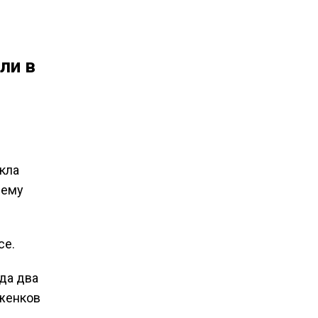
ли в
кла
нему
се.
да два
юженков