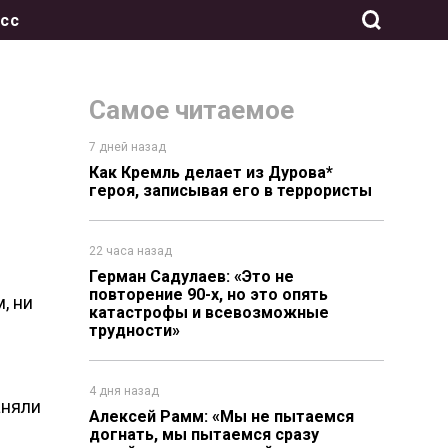
сс
Самое читаемое
7 дней назад
Как Кремль делает из Дурова*
героя, записывая его в террористы
м
22 часа назад
Герман Садулаев: «Это не
повторение 90-х, но это опять
, ни
катастрофы и всевозможные
трудности»
4 дня назад
аняли
Алексей Рамм: «Мы не пытаемся
догнать, мы пытаемся сразу