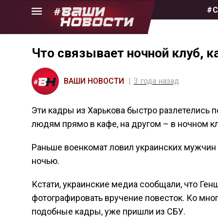
Skip
#С
to
the
content
Что связывает ночной клуб, к
ВАШИ НОВОСТИ
3 года назад
Эти кадры из Харькова быстро разлетелись 
людям прямо в кафе, на другом – в ночном кл
Раньше военкомат ловил украинских мужчин пр
ночью.
Кстати, украинские медиа сообщали, что Ген
фотографировать вручение повесток. Ко мно
подобные кадры, уже пришли из СБУ.