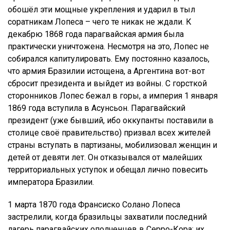
обошёл эти мощные укрепления и ударил в тыл
соратникам Лопеса – чего те никак не ждали. К
декабрю 1868 года парагвайская армия была
практически уничтожена. Несмотря на это, Лопес не
собирался капитулировать. Ему постоянно казалось,
что армия Бразилии истощена, а Аргентина вот-вот
сбросит президента и выйдет из войны. С горсткой
сторонников Лопес бежал в горы, а империя 1 января
1869 года вступила в Асунсьон. Парагвайский
президент (уже бывший, ибо оккупанты поставили в
столице своё правительство) призвал всех жителей
страны вступать в партизаны, мобилизовал женщин и
детей от девяти лет. Он отказывался от малейших
территориальных уступок и обещал лично повесить
императора Бразилии.
1 марта 1870 года Франсиско Солано Лопеса
застрелили, когда бразильцы захватили последний
лагерь парагвайских ополченцев в Серро-Кора: их