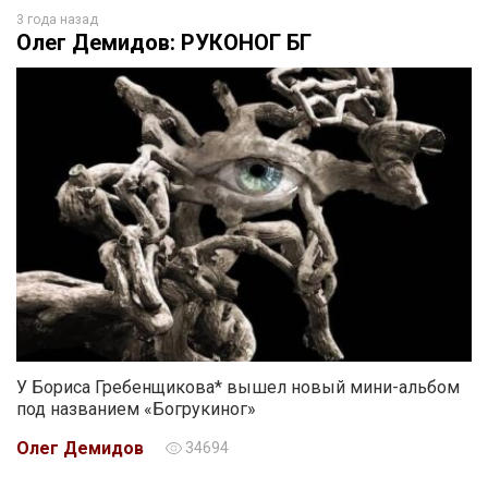
3 года назад
Олег Демидов: Р​У​КО​Н​О​Г БГ
У Бориса Гребенщикова* вышел новый мини-альбом
под названием «Б​о​г​р​у​к​и​н​о​г»
Олег Демидов
34694