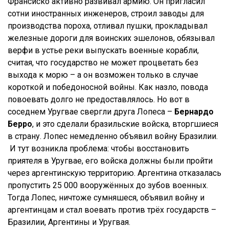
Франсиско активно развивал армию. Он пригласил
сотни иностранных инженеров, строил заводы для
производства пороха, отливал пушки, прокладывал
железные дороги для воинских эшелонов, обязывал
верфи в устье реки выпускать военные корабли,
считая, что государство не может процветать без
выхода к морю – а он возможен только в случае
короткой и победоносной войны. Как назло, повода
повоевать долго не предоставлялось. Но вот в
соседнем Уругвае свергли друга Лопеса –
Бернардо
Берро
, и это сделали бразильские войска, вторгшиеся
в страну. Лопес немедленно объявил войну Бразилии.
И тут возникла проблема: чтобы восстановить
приятеля в Уругвае, его войска должны были пройти
через аргентинскую территорию. Аргентина отказалась
пропустить 25 000 вооружённых до зубов военных.
Тогда Лопес, ничтоже сумняшеся, объявил войну и
аргентинцам и стал воевать против трёх государств –
Бразилии, Аргентины и Уругвая.