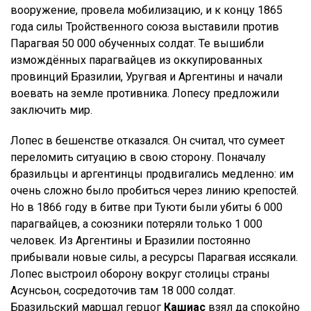
вооружение, провела мобилизацию, и к концу 1865
года силы Тройственного союза выставили против
Парагвая 50 000 обученных солдат. Те вышибли
измождённых парагвайцев из оккупированных
провинций Бразилии, Уругвая и Аргентины и начали
воевать на земле противника. Лопесу предложили
заключить мир.
Лопес в бешенстве отказался. Он считал, что сумеет
переломить ситуацию в свою сторону. Поначалу
бразильцы и аргентинцы продвигались медленно: им
очень сложно было пробиться через линию крепостей.
Но в 1866 году в битве при Туюти были убиты 6 000
парагвайцев, а союзники потеряли только 1 000
человек. Из Аргентины и Бразилии постоянно
прибывали новые силы, а ресурсы Парагвая иссякали.
Лопес выстроил оборону вокруг столицы страны
Асунсьон, сосредоточив там 18 000 солдат.
Бразильский маршал герцог
Кашиас
взял да спокойно