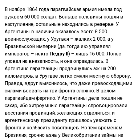
В ноябре 1864 года парагвайская армия имела под
ружьём 60 000 солдат. Больше половины пошли в
наступление, остальные находились в резерве. У
Аргентины в наличии оказалось всего 8 500
военнослужащих, у Уругвая – жалких 2 000, а у
Бразильской империи (да, тогда ею управлял
император – некто
Педру II
) – лишь 16 000. Лопес
уповал на внезапность, и она оправдалась. В
Аргентине парагвайцы продвинулись аж на 200
километров, в Уругвае легко смяли местную оборону.
Правда, вдруг выяснилось, что даже превосходящими
силами воевать на три фронта сложно. В целом
парагвайцам фартило. У Аргентины дела пошли не
сахар, ибо хитроумные парагвайцы спровоцировали
восстания провинций, желающих отделиться, и
аргентинскому президенту пришлось уезжать с
фронта и колбасить повстанцев. Но тем временем
Бразилия, срочно взяв у Великобритании займы на