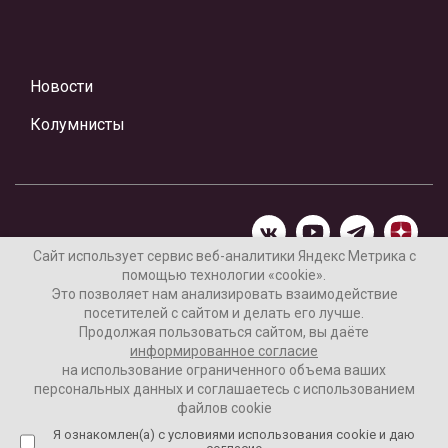
Новости
Колумнисты
Сайт использует сервис веб-аналитики Яндекс Метрика с
помощью технологии «cookie».
Материалы предоставлены редакцией Интернет-газеты
Это позволяет нам анализировать взаимодействие
«Ваши новости»
посетителей с сайтом и делать его лучше.
Продолжая пользоваться сайтом, вы даёте
Нашли ошибку? Выделите ее и нажмите Ctrl+Enter
информированное согласие
на использование ограниченного объема ваших
персональных данных и соглашаетесь с использованием
файлов cookie
16+
Согласие пользователя на обработку данных
Я ознакомлен(а) с условиями использования cookie и даю