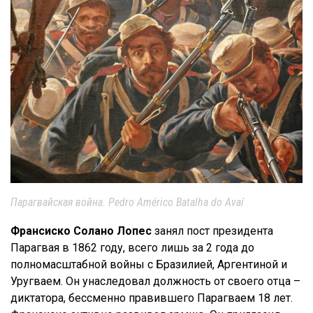
Парагвайская война. Pedro Américo Batalha do Avaí
Франсиско Солано Лопес
занял пост президента
Парагвая в 1862 году, всего лишь за 2 года до
полномасштабной войны с Бразилией, Аргентиной и
Уругваем. Он унаследовал должность от своего отца –
диктатора, бессменно правившего Парагваем 18 лет.