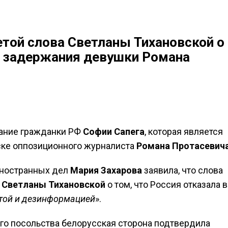
етой слова Светланы Тихановской о
е задержания девушки Романа
ание гражданки РФ
Софии Сапега
, которая является
ске оппозиционного журналиста
Романа Протасевич
иностранных дел
Мария Захарова
заявила, что слова
а
Светланы Тихановской
о том, что Россия отказала в
той и дезинформацией
».
ого посольства белорусская сторона подтвердила