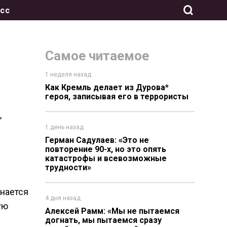
сс
Самое читаемое
1 неделя назад
Как Кремль делает из Дурова*
героя, записывая его в террористы
,
1 день назад
Герман Садулаев: «Это не
повторение 90-х, но это опять
катастрофы и всевозможные
трудности»
знается
4 дня назад
ую
Алексей Рамм: «Мы не пытаемся
догнать, мы пытаемся сразу