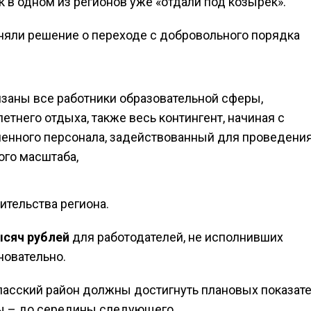
к в одном из регионов уже «отдали под козырек».
риняли решение о переходе с добровольного порядка
заны все работники образовательной сферы,
етнего отдыха, также весь контингент, начиная с
ченного персонала, задействованный для проведени
го масштаба,
ительства региона.
ысяч рублей
для работодателей, не исполнивших
новательно.
аласский район должны достигнуть плановых показат
ны – до середины следующего.