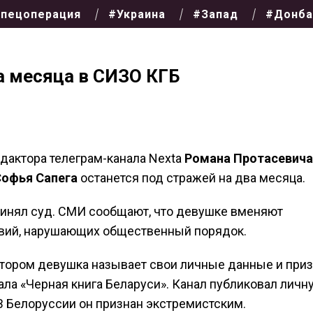
пецоперация
#Украина
#Запад
#Донба
а месяца в СИЗО КГБ
дактора телеграм-канала Nexta
Романа Протасевича
офья Сапега
останется под стражей на два месяца.
ринял суд. СМИ сообщают, что девушке вменяют
вий, нарушающих общественный порядок.
котором девушка называет свои личные данные и при
ала «Черная книга Беларуси». Канал публиковал личн
В Белоруссии он признан экстремистским.