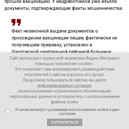
прошли вакцинацию. У медработников уже изъяли
документы, подтверждающие факты мошенничества.
Факт незаконной выдачи документов о
прохождении вакцинации лицам, фактически не
получившим прививку, установлен в
Шкотовской центральной районной больнице.
Сайт использует сервис веб-аналитики Яндекс Метрика с
Главному врачу медучреждения уже подписано
помощью технологии «cookie».
заявление об увольнении,
Это позволяет нам анализировать взаимодействие
посетителей с сайтом и делать его лучше.
Продолжая пользоваться сайтом, вы даёте
– указано в сообщении УМВД.
информированное согласие
на использование ограниченного объема ваших
Нарушения законодательства были выявлены в ходе
персональных данных и соглашаетесь с использованием
файлов cookie
проверок, которые проводили сотрудники полиции
Я ознакомлен(а) с условиями использования cookie и даю
вместе с министерством здравоохранения
согласие
Приморского края.
СОГЛАСИТЬСЯ