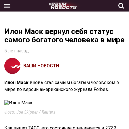
Skip
to
the
content
Илон Маск вернул себя статус
самого богатого человека в мире
5 лет назад
ВАШИ НОВОСТИ
Илон Маск
вновь стал самым богатым человеком в
мире по версии американского журнала Forbes.
Фото: Joe Skipper / Reuters
Как пишет ТАСС, его состояние оценивается в 272,3