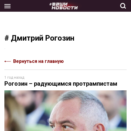
Skip
to
the
content
# Дмитрий Рогозин
.
Вернуться на главную
1 год назад
Рогозин – радующимся протрампистам