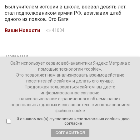
Был учителем истории в школе, воевал девять лет,
стал подполковником армии РФ, возглавил штаб
одного из полков. Это Батя
Ваши Новости
41034
3 года назад
Поэт, культуролог и специалист по Павлу
Сайт использует сервис веб-аналитики Яндекс Метрика с
помощью технологии «cookie».
Флоренскому Михаил Кильдяшов
Это позволяет нам анализировать взаимодействие
рассказывает о знакомстве с Захаром
посетителей с сайтом и делать его лучше.
Прилепиным
Продолжая пользоваться сайтом, вы даёте
информированное согласие
на использование ограниченного объема ваших
персональных данных и соглашаетесь с использованием
файлов cookie
Я ознакомлен(а) с условиями использования cookie и даю
согласие
СОГЛАСИТЬСЯ