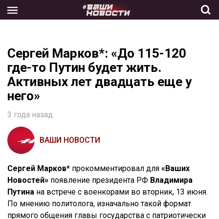
Skip
to
the
content
Сергей Марков*: «До 115-120
где-то Путин будет жить.
Активных лет двадцать еще у
него»
3 года назад
ВАШИ НОВОСТИ
Сергей Марков*
прокомментировал для
«Ваших
Новостей»
появление президента РФ
Владимира
Путина
на встрече с военкорами во вторник, 13 июня.
По мнению политолога, изначально такой формат
прямого общения главы государства с патриотически