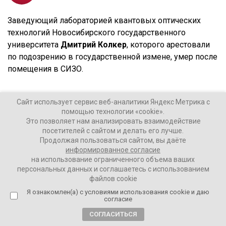
Заведующий лабораторией квантовых оптических
технологий Новосибирского государственного
университета
Дмитрий Колкер
, которого арестовали
по подозрению в государственной измене, умер после
помещения в СИЗО.
Сайт использует сервис веб-аналитики Яндекс Метрика с
Фото: ФСБ РФ
помощью технологии «cookie».
Это позволяет нам анализировать взаимодействие
посетителей с сайтом и делать его лучше.
Это следует из сообщения «Комсомольской правды».
Продолжая пользоваться сайтом, вы даёте
Колкера, как указано, задержали сотрудники ФСБ,
информированное согласие
на использование ограниченного объема ваших
когда тот был в больнице. Как рассказала дочь
персональных данных и соглашаетесь с использованием
ученого Алина Миронова, там он был с четвертой
файлов cookie
стадией рака поджелудочной железы. На этой стадии
Я ознакомлен(а) с условиями использования cookie и даю
заболевания пациенты получают в основном
согласие
паллиативную помощь.
СОГЛАСИТЬСЯ