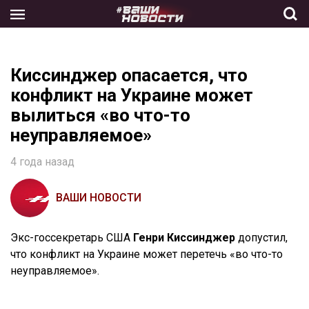
Skip
to
the
content
Киссинджер опасается, что
конфликт на Украине может
вылиться «во что-то
неуправляемое»
4 года назад
ВАШИ НОВОСТИ
Экс-госсекретарь США
Генри Киссинджер
допустил,
что конфликт на Украине может перетечь «во что-то
неуправляемое».