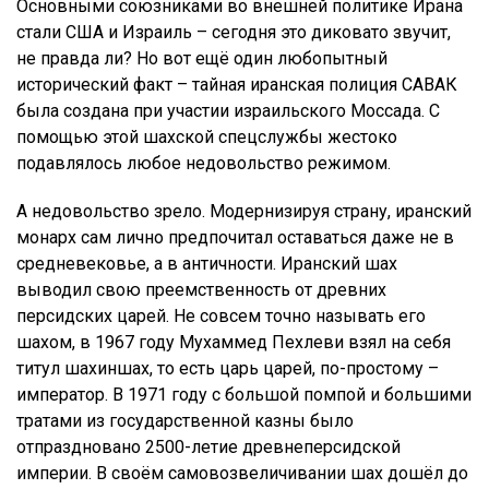
Основными союзниками во внешней политике Ирана
стали США и Израиль – сегодня это диковато звучит,
не правда ли? Но вот ещё один любопытный
исторический факт – тайная иранская полиция САВАК
была создана при участии израильского Моссада. С
помощью этой шахской спецслужбы жестоко
подавлялось любое недовольство режимом.
А недовольство зрело. Модернизируя страну, иранский
монарх сам лично предпочитал оставаться даже не в
средневековье, а в античности. Иранский шах
выводил свою преемственность от древних
персидских царей. Не совсем точно называть его
шахом, в 1967 году Мухаммед Пехлеви взял на себя
титул шахиншах, то есть царь царей, по-простому –
император. В 1971 году с большой помпой и большими
тратами из государственной казны было
отпраздновано 2500-летие древнеперсидской
империи. В своём самовозвеличивании шах дошёл до