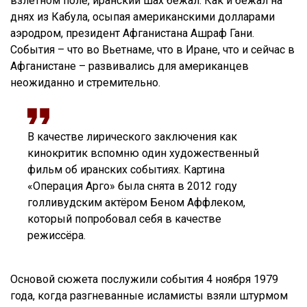
взлётном поле, иранский шах бежал. Как и бежал на
днях из Кабула, осыпая американскими долларами
аэродром, президент Афганистана Ашраф Гани.
События – что во Вьетнаме, что в Иране, что и сейчас в
Афганистане – развивались для американцев
неожиданно и стремительно.
В качестве лирического заключения как
кинокритик вспомню один художественный
фильм об иранских событиях. Картина
«Операция Арго» была снята в 2012 году
голливудским актёром Беном Аффлеком,
который попробовал себя в качестве
режиссёра.
Основой сюжета послужили события 4 ноября 1979
года, когда разгневанные исламисты взяли штурмом