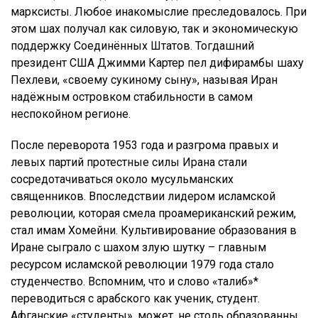
марксисты. Любое инакомыслие преследовалось. При
этом шах получал как силовую, так и экономическую
поддержку Соединённых Штатов. Тогдашний
президент США Джимми Картер пел дифирамбы шаху
Пехлеви, «своему сукиному сыну», называя Иран
надёжным островком стабильности в самом
неспокойном регионе.
После переворота 1953 года и разгрома правых и
левых партий протестные силы Ирана стали
сосредотачиваться около мусульманских
священников. Впоследствии лидером исламской
революции, которая смела проамериканский режим,
стал имам Хомейни. Культивирование образования в
Иране сыграло с шахом злую шутку – главным
ресурсом исламской революции 1979 года стало
студенчество. Вспомним, что и слово «талиб»*
переводиться с арабского как ученик, студент.
Афганские «студенты», может, не столь образованны,