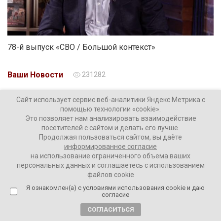
78-й выпуск «СВО / Большой контекст»
Ваши Новости
231282
Сайт использует сервис веб-аналитики Яндекс Метрика с
помощью технологии «cookie».
4 месяца назад
Это позволяет нам анализировать взаимодействие
Никита Третьяков: «Быть с государством
посетителей с сайтом и делать его лучше.
до конца или уехать – это наш этический
Продолжая пользоваться сайтом, вы даёте
информированное согласие
выбор. Но я огульно не осуждаю
на использование ограниченного объема ваших
уехавших»
персональных данных и соглашаетесь с использованием
файлов cookie
Я ознакомлен(а) с условиями использования cookie и даю
согласие
СОГЛАСИТЬСЯ