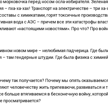
ко морковочка перед носом осла-избирателя. Зеленая
я – пха-ха-хах! Транспорт на электричестве – три ха-х
составы с химикатами, горят токсичные производства
тивная вода с АЭС – причем все эти катастрофы влас
мливают «настоящими новостями». Про что? Про войн
дивном новом мире – нелюбимая падчерица. Где был
 – там гендерные штудии. Где была физика с химией
почему так получается? Почему мы опять оказываемся
ляют человечеству жить припеваючи, развиваться и т
се больше втягиваемся в бесконечную войну, которой
 не просматривается?