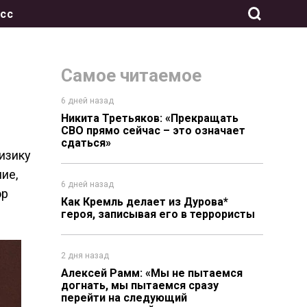
сс
Самое читаемое
6 дней назад
Никита Третьяков: «Прекращать
СВО прямо сейчас – это означает
сдаться»
Физику
ие,
6 дней назад
ор
Как Кремль делает из Дурова*
героя, записывая его в террористы
2 дня назад
Алексей Рамм: «Мы не пытаемся
догнать, мы пытаемся сразу
перейти на следующий