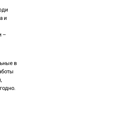
юди
а и
и –
льные в
работы
,
годно.