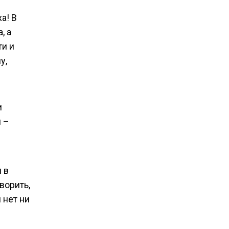
а! В
, а
ти и
у,
и
 –
 в
ворить,
 нет ни