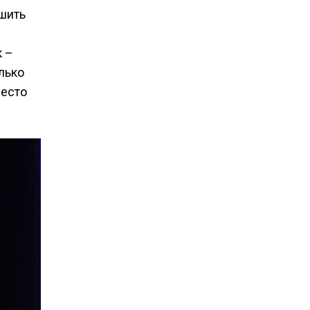
ешить
к –
лько
место