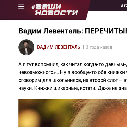
Skip
#С
to
the
content
Вадим Левенталь: ПЕРЕЧИТЫ
ВАДИМ ЛЕВЕНТАЛЬ
3 года назад
А я тут вспомнил, как читал когда-то давным
невозможного»… Ну я вообще-то обе книжки чи
оговорим для школьников, на второй слог – э
науки. Книжки шикарные, кстати. Даже не зна