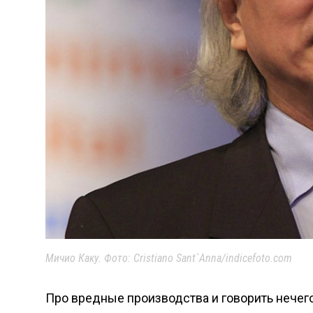
Мичио Каку. Фото: Cristiano Sant`Anna/indicefoto.com
Про вредные производства и говорить нечего.