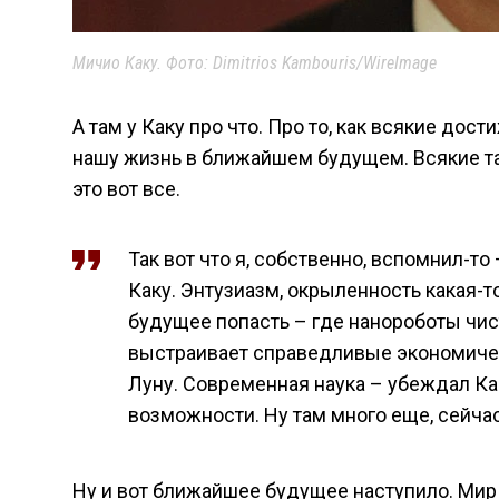
Мичио Каку. Фото: Dimitrios Kambouris/WireImage
А там у Каку про что. Про то, как всякие дос
нашу жизнь в ближайшем будущем. Всякие та
это вот все.
Так вот что я, собственно, вспомнил-т
Каку. Энтузиазм, окрыленность какая-то
будущее попасть – где нанороботы чис
выстраивает справедливые экономиче
Луну. Современная наука – убеждал Ка
возможности. Ну там много еще, сейчас
Ну и вот ближайшее будущее наступило. Мир 