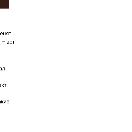
менят
 – вот
ал
ект
акие