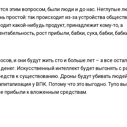
ется этим вопросом, были люди и до нас. Неглупые л
нь простой: так происходит из-за устройства обществ
водит какой-нибудь продукт, принадлежит кому-то, а
ентабельность, рост прибыли, бабки, сука, бабки, бабк
ов, и они будут жить сто и больше лет – а все оста
т денег. Искусственный интеллект будет выгонять с 
редств к существованию. Дроны будут убивать людей
апитализация у ВПК. Потому что это выгодно. Тупо вы
ие прибыли к вложенным средствам.