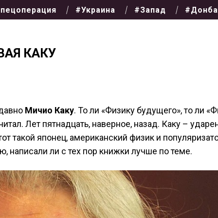
пецоперация
#Украина
#Запад
#Донба
ВАЯ КАКУ
-давно
Мичио Каку
. То ли «Физику будущего», то ли «
тал. Лет пятнадцать, наверное, назад. Каку – ударен
тот такой японец, американский физик и популяризат
ю, написали ли с тех пор книжки лучше по теме.