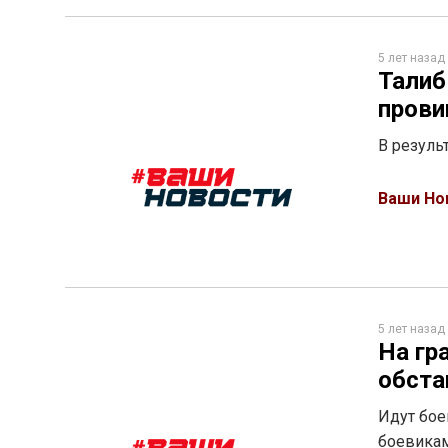
5 лет назад
Талиб
прови
В резуль
Ваши Но
5 лет назад
На гр
обста
Идут бое
боевика