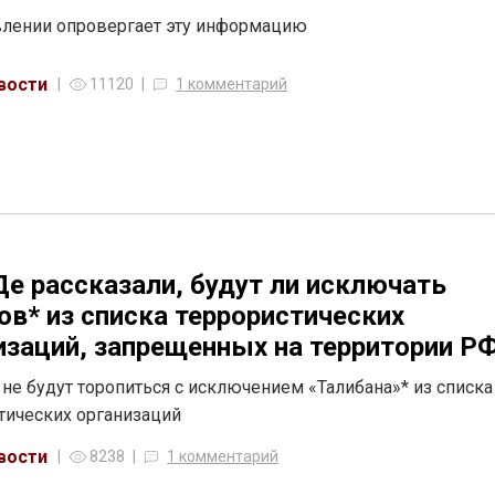
лении опровергает эту информацию
вости
11120
1 комментарий
е рассказали, будут ли исключать
ов* из списка террористических
изаций, запрещенных на территории Р
 не будут торопиться с исключением «Талибана»* из списка
тических организаций
вости
8238
1 комментарий