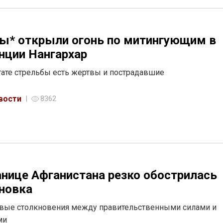
ы* открыли огонь по митингующим в
нции Нангархар
тате стрельбы есть жертвы и пострадавшие
вости
8362
анице Афганистана резко обострилась
новка
вые столкновения между правительственными силами и
ми