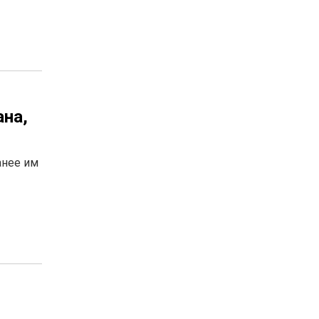
ана,
анее им