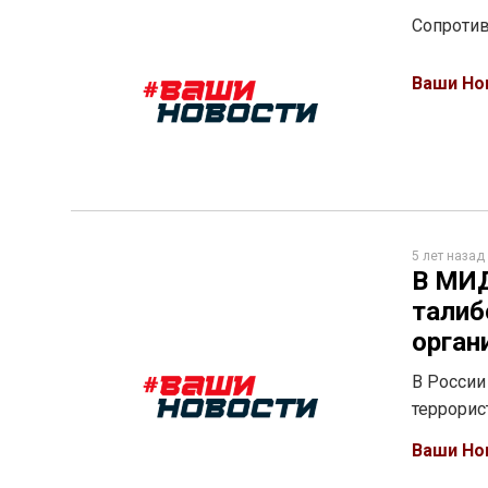
Сопротив
Ваши Но
5 лет назад
В МИД
талиб
орган
В России
террорис
Ваши Но