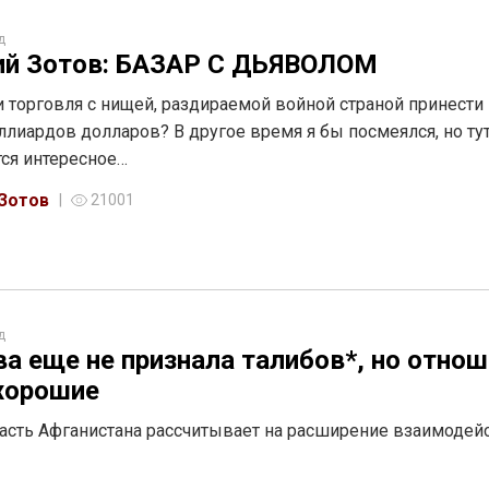
д
ий Зотов: БАЗАР С ДЬЯВОЛОМ
 торговля с нищей, раздираемой войной страной принести
ллиардов долларов? В другое время я бы посмеялся, но ту
ся интересное…
 Зотов
21001
д
а еще не признала талибов*, но отно
 хорошие
асть Афганистана рассчитывает на расширение взаимодейс