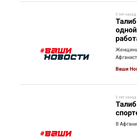
5 лет назад
Талиб
одной
работ
Женщины 
Афганист
Ваши Но
5 лет назад
Талиб
спор
В Афгани