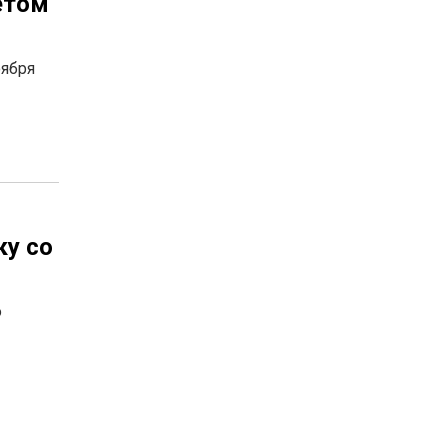
етом
оября
ку со
о