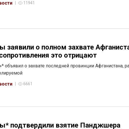
вости
11941
ы заявили о полном захвате Афганист
сопротивления это отрицают
»* объявил о захвате последней провинции Афганистана, р
олируемой
вости
6661
ы* подтвердили взятие Панджшера