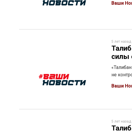
Ваши Но
5 лет назад
Талиб
силы 
«Талибан
не контр
Ваши Но
5 лет назад
Талиб