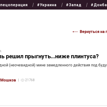
пецоперация
#Украина
#Запад
#Донба
Вернуться на 
д
ь решил прыгнуть...ниже плинтуса?
дной (неочевидной) мине замедленного действия под буд
 Мошков
21768