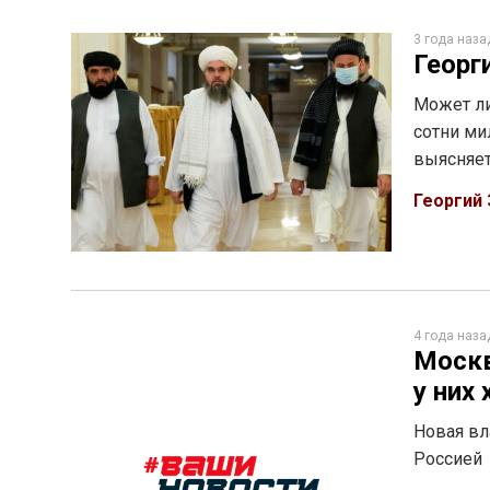
3 года наза
Георг
Может ли
сотни ми
выясняет
Георгий
4 года наза
Москв
у них
Новая вл
Россией