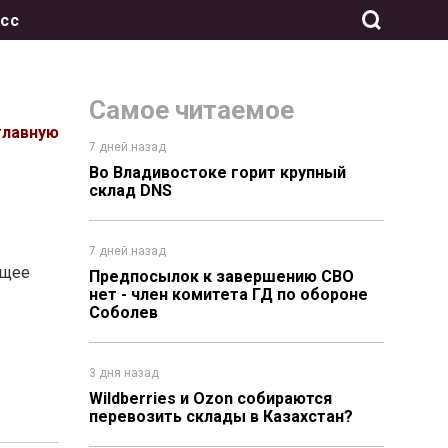
сс
Самое читаемое
главную
7 дней назад
Во Владивостоке горит крупный
склад DNS
7 дней назад
ущее
Предпосылок к завершению СВО
нет - член комитета ГД по обороне
Соболев
3 дня назад
Wildberries и Ozon собираются
перевозить склады в Казахстан?