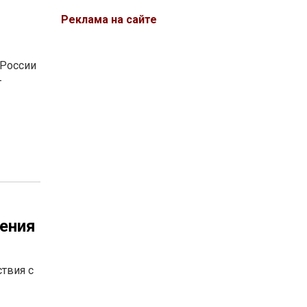
Реклама на сайте
 России
т
шения
твия с