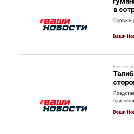
гуман
в сот
Первый р
Ваши Но
5 лет назад
Талиб
сторо
Представ
признани
Ваши Но