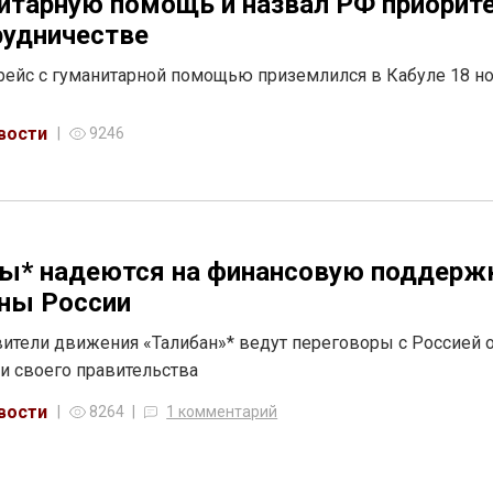
итарную помощь и назвал РФ приорит
рудничестве
ейс с гуманитарной помощью приземлился в Кабуле 18 н
вости
9246
ы* надеются на финансовую поддерж
ны России
ители движения «Талибан»* ведут переговоры с Россией 
и своего правительства
вости
8264
1 комментарий