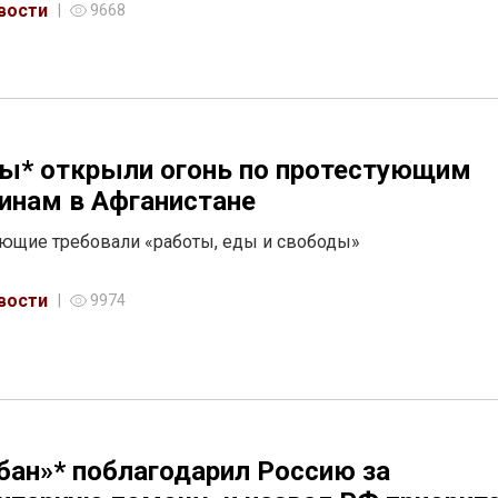
вости
9668
ы* открыли огонь по протестующим
нам в Афганистане
ющие требовали «работы, еды и свободы»
вости
9974
бан»* поблагодарил Россию за