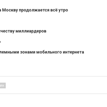
а Москву продолжается всё утро
ичеству миллиардеров
»
блемными зонами мобильного интернета
ин