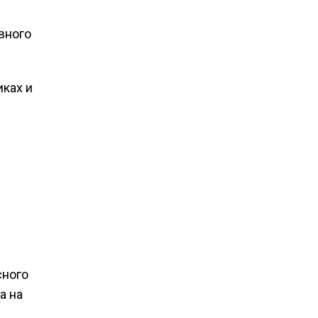
вного
иках и
сного
а на