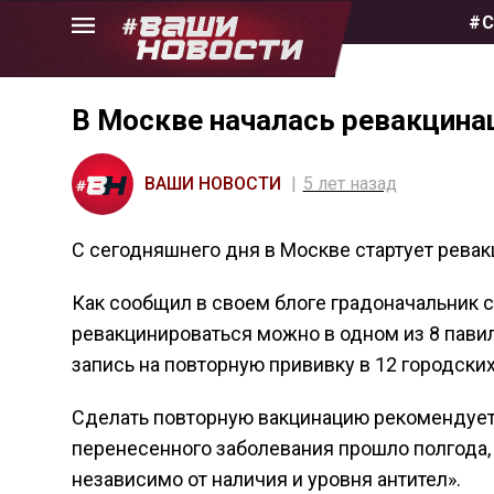
Skip
#С
to
the
content
В Москве началась ревакцина
ВАШИ НОВОСТИ
5 лет назад
С сегодняшнего дня в Москве стартует ревак
Как сообщил в своем блоге градоначальник
ревакцинироваться можно в одном из 8 павил
запись на повторную прививку в 12 городски
Сделать повторную вакцинацию рекомендуетс
перенесенного заболевания прошло полгода, 
независимо от наличия и уровня антител».