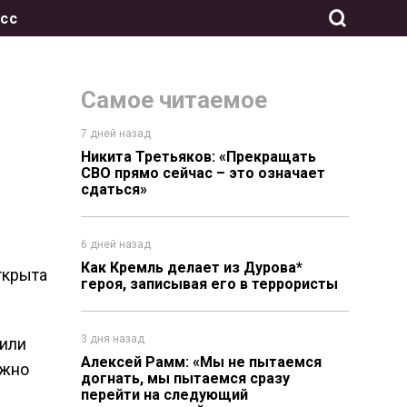
сс
Самое читаемое
7 дней назад
Никита Третьяков: «Прекращать
СВО прямо сейчас – это означает
сдаться»
6 дней назад
Как Кремль делает из Дурова*
ткрыта
героя, записывая его в террористы
3 дня назад
 или
Алексей Рамм: «Мы не пытаемся
ужно
догнать, мы пытаемся сразу
перейти на следующий