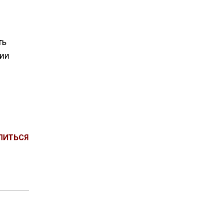
ть
ии
ЛИТЬСЯ