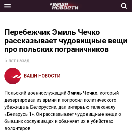
Skip
to
the
content
Перебежчик Эмиль Чечко
рассказывает чудовищные вещи
про польских пограничников
5 лет назад
ВАШИ НОВОСТИ
Польский военнослужащий
Эмиль Чечко
, который
дезертировал из армии и попросил политического
убежища в Белоруссии, дал интервью телеканалу
«Беларусь 1». Он рассказывает чудовищные вещи о
бывших сослуживцах и обвиняет их в убийствах
волонтеров.