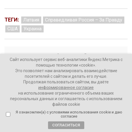
ТЕГИ:
Латвия
Справедливая Россия – За Правду
США
Украина
1 комментарий
Сайт использует сервис веб-аналитики Яндекс Метрика с
помощью технологии «cookie».
Это позволяет нам анализировать взаимодействие
посетителей с сайтом и делать его лучше.
Продолжая пользоваться сайтом, вы даёте
информированное согласие
Военный из Польши просит
на использование ограниченного объема ваших
убежище в Белоруссии
персональных данных и соглашаетесь с использованием
файлов cookie
5 лет назад
Я ознакомлен(а) с условиями использования cookie и даю
согласие
СОГЛАСИТЬСЯ
ВАШИ НОВОСТИ