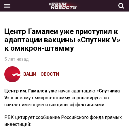
Skip
to
the
content
Центр Гамалеи уже приступил к
адаптации вакцины «Спутник V»
к омикрон-штамму
5 лет назад
ВАШИ НОВОСТИ
Центр им. Гамалеи
уже начал адаптацию
«Спутника
V»
к новому омикрон-штамму коронавируса, но
считает имеющиеся вакцины эффективными.
РБК цитирует сообщение Российского фонда прямых
инвестиций: