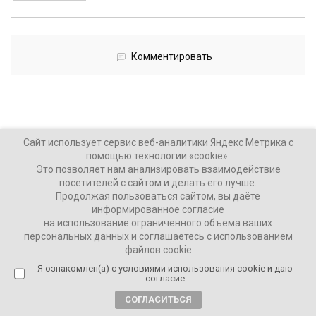
Комментировать
Лукашенко: Запад понимает, на
Сайт использует сервис веб-аналитики Яндекс Метрика с
помощью технологии «cookie».
чьей стороне будет Белоруссия в
Это позволяет нам анализировать взаимодействие
войне с Россией
посетителей с сайтом и делать его лучше.
Продолжая пользоваться сайтом, вы даёте
5 лет назад
информированное согласие
на использование ограниченного объема ваших
персональных данных и соглашаетесь с использованием
ВАШИ НОВОСТИ
файлов cookie
Я ознакомлен(а) с условиями использования cookie и даю
согласие
Белоруссия
будет участвовать в войне, которую
СОГЛАСИТЬСЯ
Запад
решит развязать в
Донбассе
или на границе с