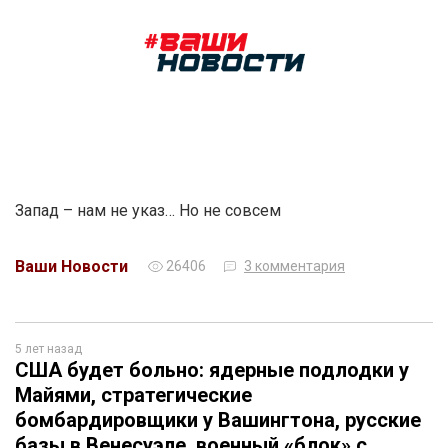
Запад – нам не указ… Но не совсем
Ваши Новости
26406
3 комментария
5 лет назад
США будет больно: ядерные подлодки у
Майями, стратегические
бомбардировщики у Вашингтона, русские
базы в Венесуэле, военный «блок» с