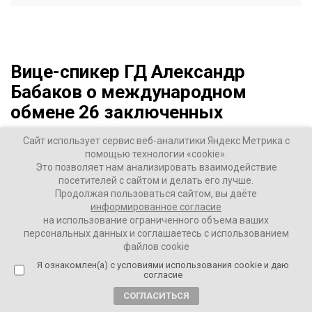
Вице-спикер ГД Александр
Бабаков о международном
обмене 26 заключенных
2 года назад
Сайт использует сервис веб-аналитики Яндекс Метрика с
помощью технологии «cookie».
Это позволяет нам анализировать взаимодействие
ВАШИ НОВОСТИ
посетителей с сайтом и делать его лучше.
Продолжая пользоваться сайтом, вы даёте
информированное согласие
на использование ограниченного объема ваших
персональных данных и соглашаетесь с использованием
«Я считаю, что сам этот шаг говорит о том, что
файлов cookie
несмотря на всю ситуацию, связанную с
Я ознакомлен(а) с условиями использования cookie и даю
обострением отношений абсолютно по всем
согласие
фронтам, сохраняются еще контакты,
СОГЛАСИТЬСЯ
сохраняются темы, которые интересны и очень